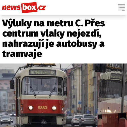
Výluky na metru C. Přes
DOMÁCÍ
ČESKÉ CELEBRITY
ZAHRANIČÍ
SVĚTOVÉ CELEBRITY
centrum vlaky nejezdí,
POČASÍ
nahrazují je autobusy a
KRIMI
tramvaje
EKONOMIKA
KULTURA
SPOLEČNOST
SPORT
SLEDUJTE NÁS NA
|
Máte příběh, fotku nebo video?