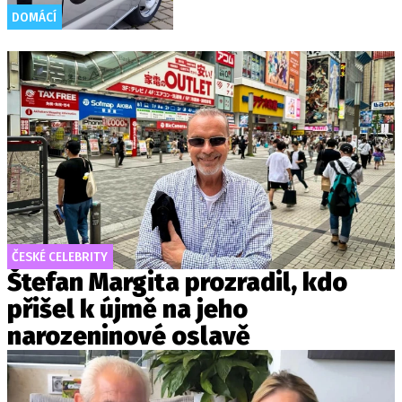
DOMÁCÍ
ČESKÉ CELEBRITY
Štefan Margita prozradil, kdo
přišel k újmě na jeho
narozeninové oslavě