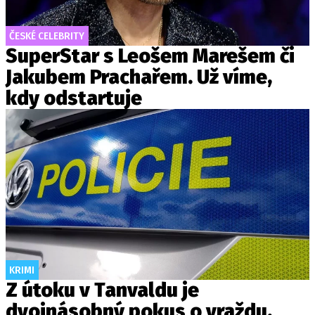
ČESKÉ CELEBRITY
SuperStar s Leošem Marešem či
Jakubem Prachařem. Už víme,
kdy odstartuje
KRIMI
Z útoku v Tanvaldu je
dvojnásobný pokus o vraždu,