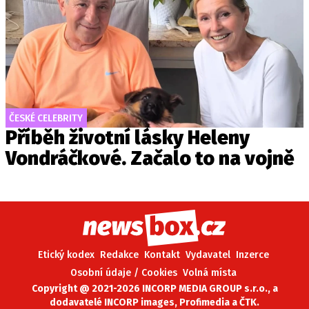
ČESKÉ CELEBRITY
Příběh životní lásky Heleny
Vondráčkové. Začalo to na vojně
Etický kodex
Redakce
Kontakt
Vydavatel
Inzerce
Osobní údaje / Cookies
Volná místa
Copyright @ 2021-2026 INCORP MEDIA GROUP s.r.o., a
dodavatelé INCORP images, Profimedia a ČTK.