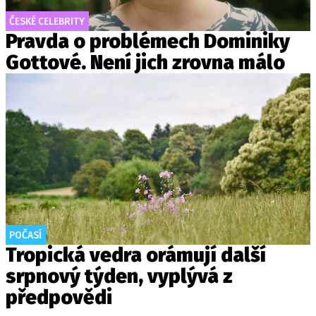
ČESKÉ CELEBRITY
Pravda o problémech Dominiky
Gottové. Není jich zrovna málo
POČASÍ
Tropická vedra orámují další
srpnový týden, vyplývá z
předpovědi