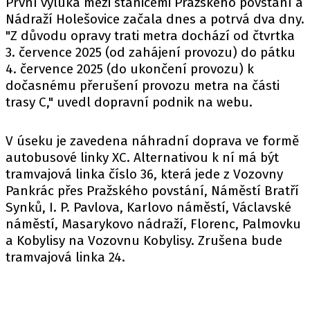
První výluka mezi stanicemi Pražského povstání a
Nádraží Holešovice začala dnes a potrvá dva dny.
"Z důvodu opravy trati metra dochází od čtvrtka
3. července 2025 (od zahájení provozu) do pátku
4. července 2025 (do ukončení provozu) k
dočasnému přerušení provozu metra na části
trasy C," uvedl dopravní podnik na
webu
.
V úseku je zavedena náhradní doprava ve formě
autobusové linky XC. Alternativou k ní má být
tramvajová linka číslo 36, která jede z Vozovny
Pankrác přes Pražského povstání, Náměstí Bratří
Synků, I. P. Pavlova, Karlovo náměstí, Václavské
náměstí, Masarykovo nádraží, Florenc, Palmovku
a Kobylisy na Vozovnu Kobylisy. Zrušena bude
tramvajová linka 24.