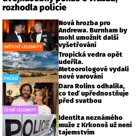
rozhodla policie
Nová hrozba pro
Andrewa. Burnham by
mohl umožnit další
vyšetřování
SVĚTOVÉ CELEBRITY
Tropická vedra opět
udeřila.
Meteorologové vydali
nové varování
POČASÍ
Dara Rolins odhalila,
co teď upřednostňuje
před svatbou
ČESKÉ CELEBRITY
Identita neznámého
muže z Krkonoš už není
tajemstvím