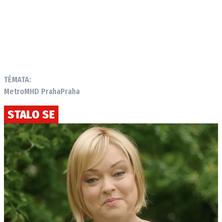
TÉMATA:
Metro
MHD Praha
Praha
STALO SE