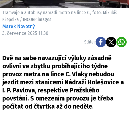
Pošlete e-mail na newsbox.cz
Tramvaje a autobusy nahradí metro na lince C., foto: Mikuláš
Křepelka / INCORP images
ETICKÝ KODEX
Marek Novotný
REDAKCE
3. července 2025 11:30
KONTAKT
Sdílej:
VYDAVATEL
Dvě na sebe navazující výluky zásadně
INZERCE
ovlivní ve zbytku probíhajícího týdne
OSOBNÍ ÚDAJE / COOKIES
provoz metra na lince C. Vlaky nebudou
VOLNÁ MÍSTA
jezdit mezi stanicemi Nádraží Holešovice a
I. P. Pavlova, respektive Pražského
povstání. S omezením provozu je třeba
počítat od čtvrtka až do neděle.
Provozovatelem serveru newsbox.cz je
INCORP MEDIA GROUP s.r.o., IČ: 118 23 054