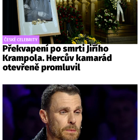
ČESKÉ CELEBRITY
Překvapení po smrti Jiřího
Krampola. Hercův kamarád
otevřeně promluvil