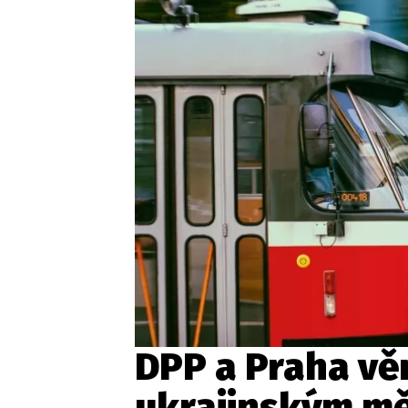
Provozovatelem serveru ne
Zaznamenali jste udál
DPP a Praha vě
ukrajinským m