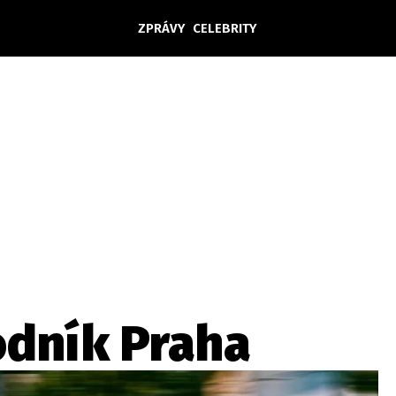
ZPRÁVY
CELEBRITY
Domácí
České celebrity
Zahraničí
Světové celebrity
Počasí
Krimi
Ekonomika
Kultura
Společnost
Sport
odník Praha
takt
Vydavatel
Inzerce
Osobní údaje / Cookies
Volná míst