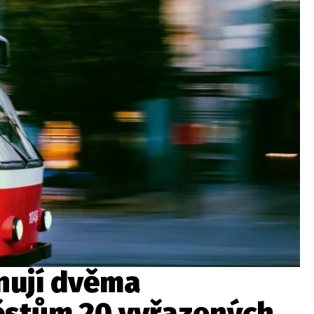
wsbox.cz je INCORP MEDIA GROUP s.r.o., IČ: 118 23 054
ost? Máte pro nás důležitou zprávu, příb
Pošlete nám mail na:
redakce@newsbox.cz
Nejlepší z vás odměníme
nují dvěma
ěstům 20 vyřazených