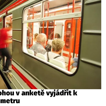
ohou v anketě vyjádřit k
 metru