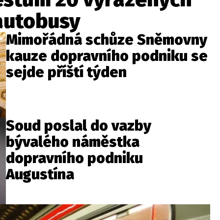
 autobusy
Mimořádná schůze Sněmovny
kauze dopravního podniku se
sejde příští týden
Soud poslal do vazby
bývalého náměstka
dopravního podniku
Augustína