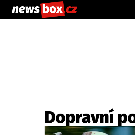
Dopravní p
Etický kodex
Redakce
Kon