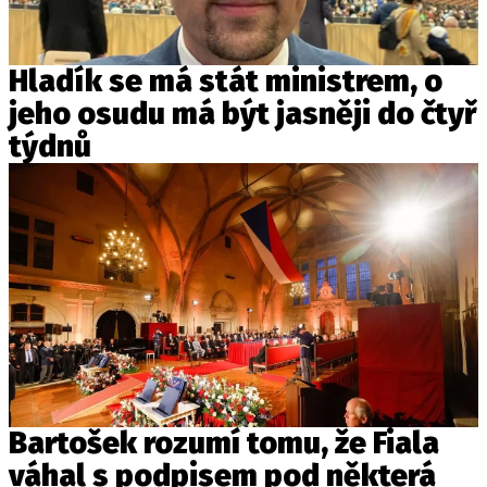
Hladík se má stát ministrem, o
jeho osudu má být jasněji do čtyř
týdnů
Bartošek rozumí tomu, že Fiala
váhal s podpisem pod některá