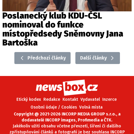
Poslanecký klub KDU-ČSL
nominoval do funkce
místopředsedy Sněmovny Jana
Bartoška
Předchozí články
Další články
Etický kodex
Redakce
Kontakt
Vydavatel
Inzerce
Osobní údaje / Cookies
Volná místa
Copyright @ 2021-2026 INCORP MEDIA GROUP s.r.o., a
dodavatelé INCORP images, Profimedia a ČTK.
Jakékoliv užití obsahu včetne převzetí, šíření či dalšího
zpřístupňování článků a fotografií je bez souhlasu INCORP