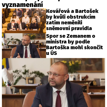
vyznamenání
Kovářová a Bartošek
by kvůli obstrukcím
zatím neměnili
sněmovní pravidla
Spor se Zemanem o
ministra by podle
Bartoška mohl skončit
u ÚS