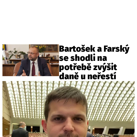
Bartošek a Farský
se shodli na
potřebě zvýšit
daně u neřestí