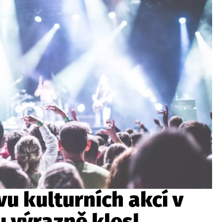
wsbox.cz je INCORP MEDIA GROUP s.r.o., IČ: 118 23 054
ost? Máte pro nás důležitou zprávu, příb
Pošlete nám mail na:
redakce@newsbox.cz
Nejlepší z vás odměníme
u kulturních akcí v
u výrazně klesl