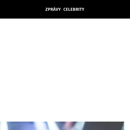
ZPRÁVY
CELEBRITY
Domácí
České celebrity
Zahraničí
Světové celebrity
Počasí
Krimi
Ekonomika
Kultura
Společnost
Sport
takt
Vydavatel
Inzerce
Osobní údaje / Cookies
Volná míst