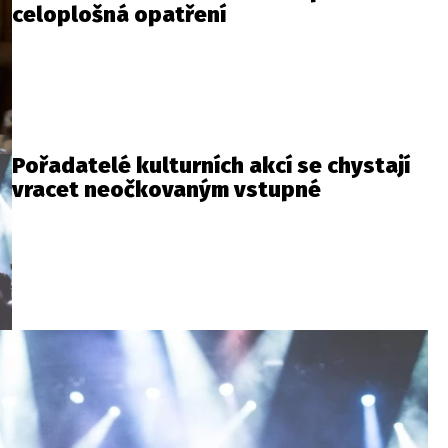
celoplošná opatření
Pořadatelé kulturních akcí se chystají
vracet neočkovaným vstupné