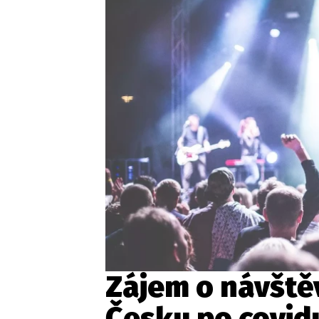
Provozovatelem serveru ne
Zaznamenali jste udál
Zájem o návštěv
Česku po covid