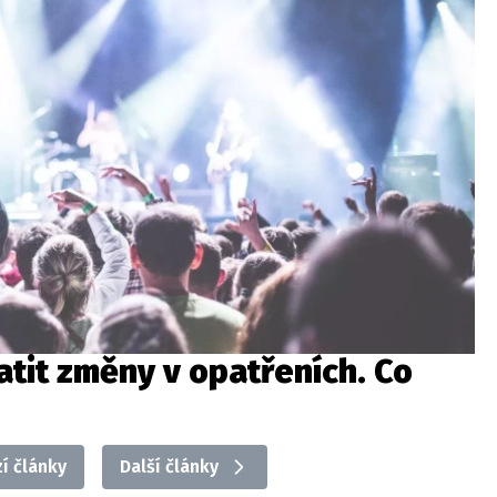
atit změny v opatřeních. Co
í články
Další články