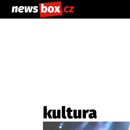
kultura
Etický kodex
Redakce
Kon