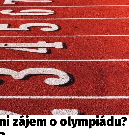
wsbox.cz je INCORP MEDIA GROUP s.r.o., IČ: 118 23 054
ost? Máte pro nás důležitou zprávu, příb
Pošlete nám mail na:
redakce@newsbox.cz
Nejlepší z vás odměníme
dmi zájem o olympiádu?
a