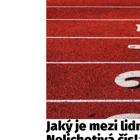
Provozovatelem serveru ne
Zaznamenali jste udál
Jaký je mezi li
Nelichotivá čísl