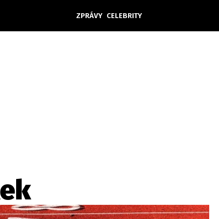
ZPRÁVY
CELEBRITY
Domácí
České celebrity
Zahraničí
Světové celebrity
Počasí
Krimi
Ekonomika
Kultura
Společnost
Sport
lek
takt
Vydavatel
Inzerce
Osobní údaje / Cookies
Volná míst