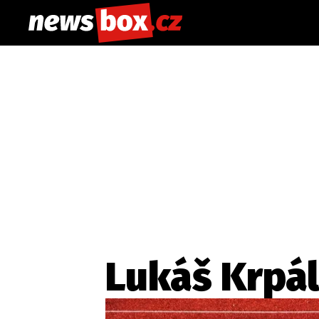
Lukáš Krpá
Etický kodex
Redakce
Kon