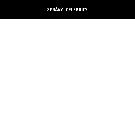
ZPRÁVY
CELEBRITY
Domácí
České celebrity
Zahraničí
Světové celebrity
Počasí
Krimi
Ekonomika
Kultura
Společnost
Sport
takt
Vydavatel
Inzerce
Osobní údaje / Cookies
Volná míst