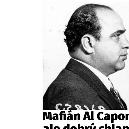
Provozovatelem serveru ne
Zaznamenali jste udál
Mafián Al Capo
ale dobrý chlap