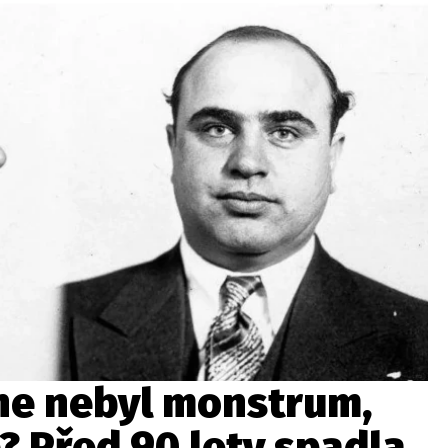
wsbox.cz je INCORP MEDIA GROUP s.r.o., IČ: 118 23 054
ost? Máte pro nás důležitou zprávu, příb
Pošlete nám mail na:
redakce@newsbox.cz
Nejlepší z vás odměníme
ne nebyl monstrum,
? Před 90 lety spadla