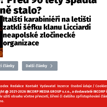
sně stalo?
Italští karabiniéři na letišti
zatkli šéfku klanu Licciardi
neapolské zločinecké
organizace
í články
Další články
 kodex
Redakce
Kontakt
Vydavatel
Inzerce
Osobní údaje / Cookie
ght @ 2021-2026 INCORP MEDIA GROUP s.r.o., a dodavatelé INCORP i
iv užití obsahu včetne převzetí, šíření či dalšího zpřístupňování čl
no.