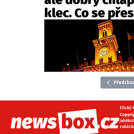
klec. Co se pře
Předchoz
Etický
Copyri
Jakékol
zakázá