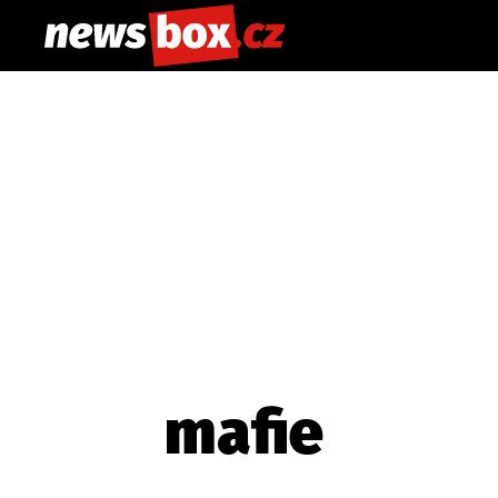
mafie
Etický kodex
Redakce
Kon