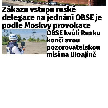
Pošlete e-mail na newsbox.cz
Zákazu vstupu ruské
delegace na jednání OBSE je
ETICKÝ KODEX
podle Moskvy provokace
REDAKCE
OBSE kvůli Rusku
KONTAKT
končí svou
VYDAVATEL
pozorovatelskou
INZERCE
misi na Ukrajině
OSOBNÍ ÚDAJE / COOKIES
VOLNÁ MÍSTA
Provozovatelem serveru newsbox.cz je
INCORP MEDIA GROUP s.r.o., IČ: 118 23 054