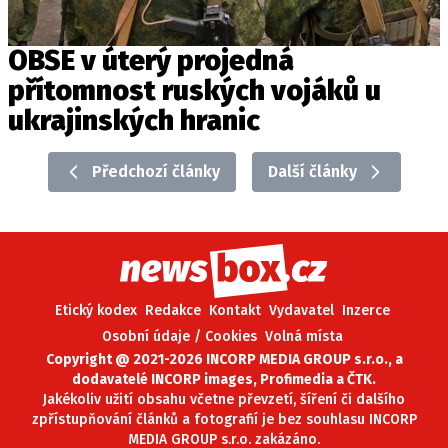
OBSE v úterý projedná
přítomnost ruských vojáků u
ukrajinských hranic
Předchozí články
Další články
Etický kodex
Redakce
Kontakt
Vydavatel
Inzerce
Osobní údaje / Cookies
Volná místa
Copyright @ 2021-2026 INCORP MEDIA GROUP s.r.o., a
dodavatelé INCORP images, Profimedia a ČTK.
Jakékoliv užití obsahu včetne převzetí, šíření či dalšího
zpřístupňování článků a fotografií je bez souhlasu INCORP
MEDIA GROUP s.r.o. zakázáno.