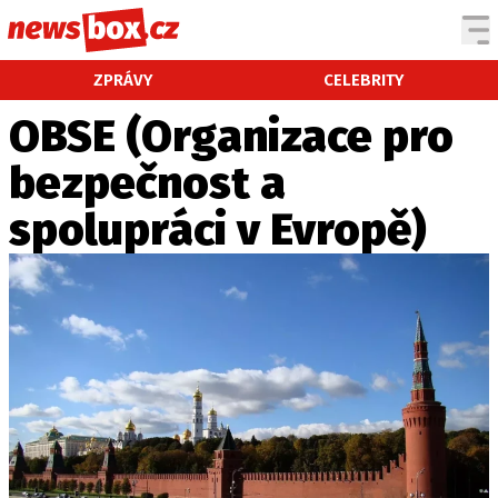
DOMÁCÍ
ČESKÉ CELEBRITY
ZPRÁVY
CELEBRITY
ZAHRANIČÍ
SVĚTOVÉ CELEBRITY
OBSE (Organizace pro
POČASÍ
bezpečnost a
KRIMI
spolupráci v Evropě)
EKONOMIKA
KULTURA
SPOLEČNOST
SPORT
SLEDUJTE NÁS NA
|
Máte příběh, fotku nebo video?