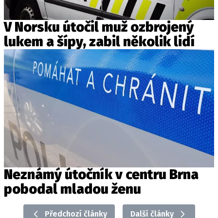
V Norsku útočil muž ozbrojený
lukem a šípy, zabil několik lidí
Neznámý útočník v centru Brna
pobodal mladou ženu
Předchozí články
Další články