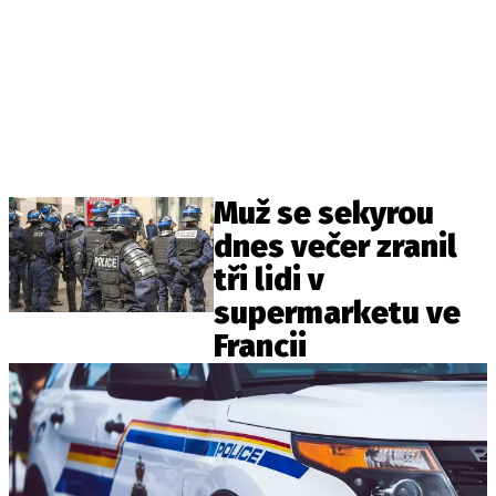
Muž se sekyrou
dnes večer zranil
tři lidi v
supermarketu ve
Francii