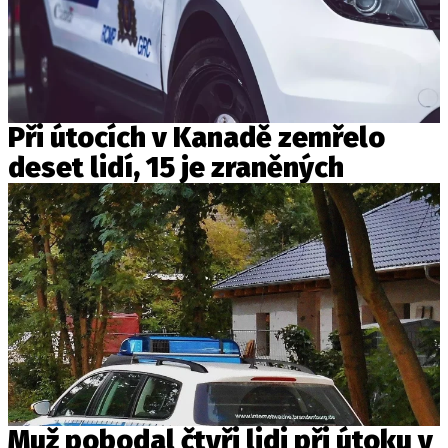
Při útocích v Kanadě zemřelo
deset lidí, 15 je zraněných
Muž pobodal čtyři lidi při útoku v