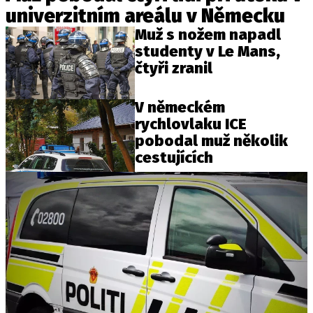
univerzitním areálu v Německu
Muž s nožem napadl
studenty v Le Mans,
čtyři zranil
V německém
rychlovlaku ICE
pobodal muž několik
cestujících