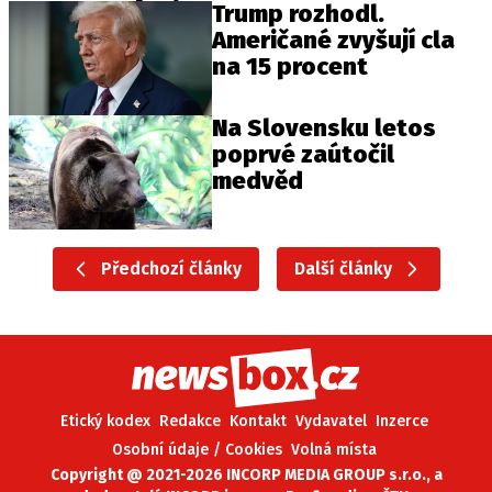
Trump rozhodl.
Američané zvyšují cla
na 15 procent
Na Slovensku letos
poprvé zaútočil
medvěd
Předchozí články
Další články
Etický kodex
Redakce
Kontakt
Vydavatel
Inzerce
Osobní údaje / Cookies
Volná místa
Copyright @ 2021-2026 INCORP MEDIA GROUP s.r.o., a