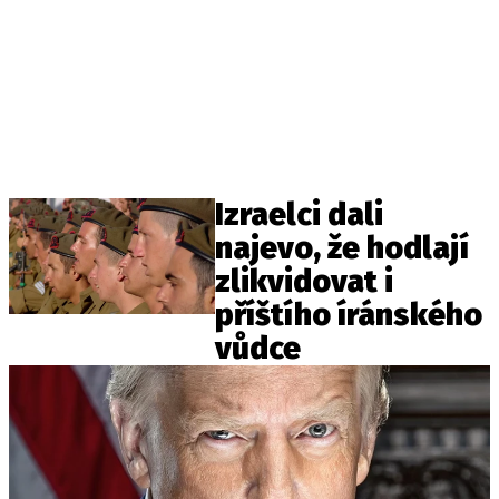
Izraelci dali
najevo, že hodlají
zlikvidovat i
příštího íránského
vůdce