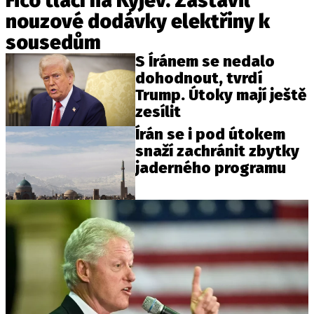
Fico tlačí na Kyjev. Zastavil
nouzové dodávky elektřiny k
sousedům
S Íránem se nedalo
dohodnout, tvrdí
Trump. Útoky mají ještě
zesílit
Írán se i pod útokem
snaží zachránit zbytky
jaderného programu