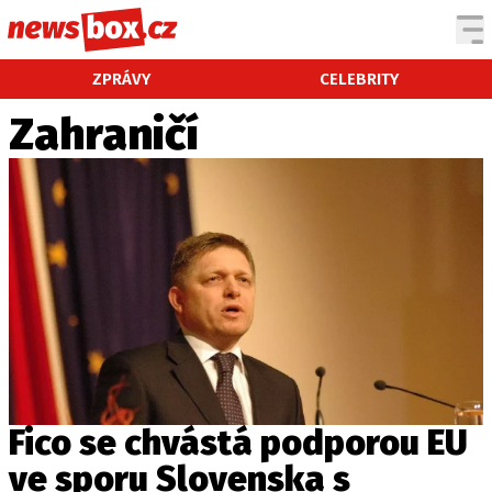
DOMÁCÍ
ČESKÉ CELEBRITY
ZPRÁVY
CELEBRITY
ZAHRANIČÍ
SVĚTOVÉ CELEBRITY
Zahraničí
POČASÍ
KRIMI
EKONOMIKA
KULTURA
SPOLEČNOST
SPORT
SLEDUJTE NÁS NA
|
Fico se chvástá podporou EU
ve sporu Slovenska s
Máte příběh, fotku nebo video?