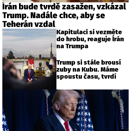
Írán bude tvrdě zasažen, vzkázal
Trump. Nadále chce, aby se
Teherán vzdal
Kapitulaci si vezměte
do hrobu, reaguje Írán
na Trumpa
Trump si stále brousí
zuby na Kubu. Máme
spoustu času, tvrdí