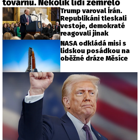
továrnu. Několik lidí zemřelo
Trump varoval Írán.
Republikáni tleskali
vestoje, demokraté
reagovali jinak
NASA odkládá misi s
lidskou posádkou na
oběžné dráze Měsíce