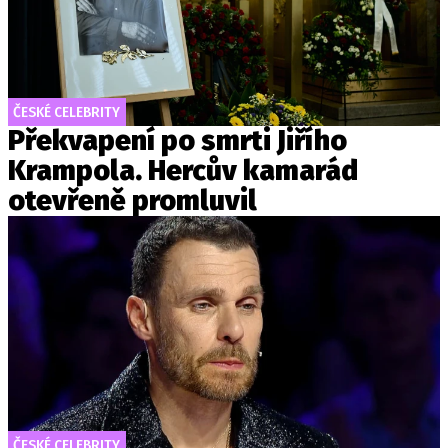
ČESKÉ CELEBRITY
Překvapení po smrti Jiřího
Krampola. Hercův kamarád
otevřeně promluvil
ČESKÉ CELEBRITY