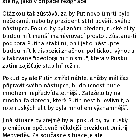
stejný, jako v případě rezignace.
Otázkou tak zůstává, za by Putinovo úmrtí bylo
nečekané, nebo by prezident stihl pověřit svého
nástupce. Pokud by byl znám předem, ruské elity
budou mít menší manévrovací prostor. Zůstane-li
podpora Putina stabilní, on i jeho nástupce
budou mít k dispozici značnou politickou výhodu
v takzvané "ideologii putinismu", která v Rusku
zatím zajišťuje stabilní režim.
Pokud by ale Putin zmřel náhle, anižby měl čas
připravit svého nástupce, budoucnost bude
mnohem nepředvídatelnější. Záleželo by na
mnoha faktorech, které Putin nestihl ovlivnit, a
role ruských elit by byla mnohem významnější.
Jiná situace by zřejmě byla, pokud by byl ruský
premiérem opětovně někdejší prezident Dmitrij
Medveděv. Za současné situace je ale