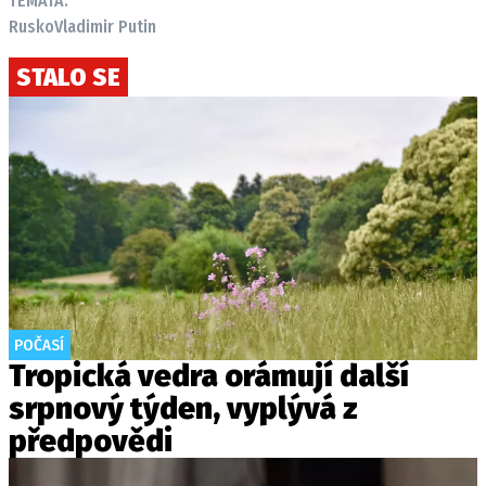
TÉMATA:
Rusko
Vladimir Putin
STALO SE
POČASÍ
Tropická vedra orámují další
srpnový týden, vyplývá z
předpovědi