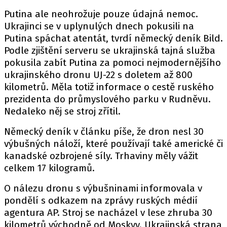
Putina ale neohrožuje pouze údajná nemoc.
Ukrajinci se v uplynulých dnech pokusili na
Putina spáchat atentát, tvrdí německý deník Bild.
Podle zjištění serveru se ukrajinská tajná služba
pokusila zabít Putina za pomoci nejmodernějšího
ukrajinského dronu UJ-22 s doletem až 800
kilometrů. Měla totiž informace o cestě ruského
prezidenta do průmyslového parku v Rudněvu.
Nedaleko něj se stroj zřítil.
Německý deník v článku píše, že dron nesl 30
výbušných náloží, které používají také americké či
kanadské ozbrojené síly. Trhaviny měly vážit
celkem 17 kilogramů.
O nálezu dronu s výbušninami informovala v
pondělí s odkazem na zprávy ruských médií
agentura AP. Stroj se nacházel v lese zhruba 30
kilometrů východně od Moskvy. Ukrajinská strana