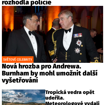
rozhodla policie
SVĚTOVÉ CELEBRITY
Nová hrozba pro Andrewa.
Burnham by mohl umožnit další
vyšetřování
Tropická vedra opět
udeřila.
Meteorologové vydali