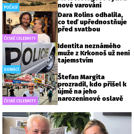
nové varování
POČASÍ
Dara Rolins odhalila,
co teď upřednostňuje
před svatbou
ČESKÉ CELEBRITY
Identita neznámého
muže z Krkonoš už není
tajemstvím
DOMÁCÍ
Štefan Margita
prozradil, kdo přišel k
újmě na jeho
narozeninové oslavě
ČESKÉ CELEBRITY