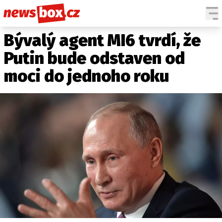
Bývalý agent MI6 tvrdí, že
DOMÁCÍ
ČESKÉ CELEBRITY
ZAHRANIČÍ
SVĚTOVÉ CELEBRITY
Putin bude odstaven od
POČASÍ
moci do jednoho roku
KRIMI
EKONOMIKA
KULTURA
SPOLEČNOST
SPORT
SLEDUJTE NÁS NA
|
Máte příběh, fotku nebo video?