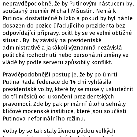
nepravděpodobné, že by Putinovým nástucem byl
současný premiér Michail Mišustin. Nemá k
Putinovi dostattečně blízko a pokud by byl náhle
dosazen do pozice úřadujícího prezidenta bez
odpovídající přípravy, ocitl by se ve velmi obtížné
situaci. Byl by závislý na prezidentské
administrativě a jakákoli významná nezávislá
politická rozhodnutí nebo personální změny ve
vládě by podle serveru způsobily konflikt.
Pravděpodobnější postup je, že by po úmrtí
Putina Rada federace do 14 dní vyhlásila
prezidentské volby, které by se musely uskutečnit
do tří měsíců od ukončení prezidentských
pravomocí. Zde by pak primární úlohu sehrály
klíčové mocenské instituce, které jsou součástí
Putinova neformálního režimu.
Volby by se tak staly živnou půdou velkých