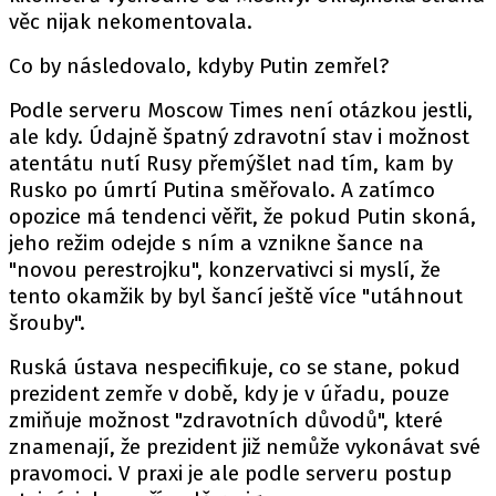
věc nijak nekomentovala.
Co by následovalo, kdyby Putin zemřel?
Podle serveru Moscow Times není otázkou jestli,
ale kdy. Údajně špatný zdravotní stav i možnost
atentátu nutí Rusy přemýšlet nad tím, kam by
Rusko po úmrtí Putina směřovalo. A zatímco
opozice má tendenci věřit, že pokud Putin skoná,
jeho režim odejde s ním a vznikne šance na
"novou perestrojku", konzervativci si myslí, že
tento okamžik by byl šancí ještě více "utáhnout
šrouby".
Ruská ústava nespecifikuje, co se stane, pokud
prezident zemře v době, kdy je v úřadu, pouze
zmiňuje možnost "zdravotních důvodů", které
znamenají, že prezident již nemůže vykonávat své
pravomoci. V praxi je ale podle serveru postup