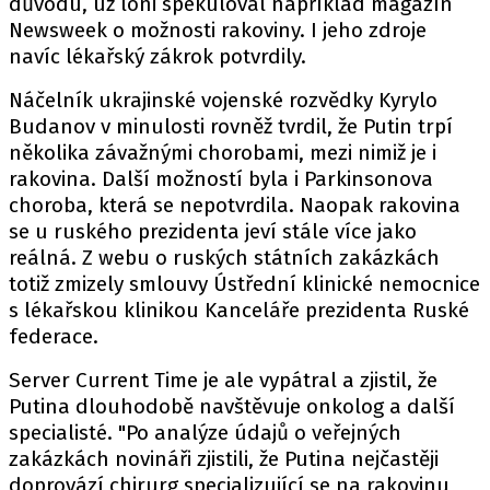
důvodu, už loni spekuloval například magazín
Newsweek o možnosti rakoviny. I jeho zdroje
navíc lékařský zákrok potvrdily.
Náčelník ukrajinské vojenské rozvědky Kyrylo
Budanov v minulosti rovněž tvrdil, že Putin trpí
několika závažnými chorobami, mezi nimiž je i
rakovina. Další možností byla i Parkinsonova
choroba, která se nepotvrdila. Naopak rakovina
se u ruského prezidenta jeví stále více jako
reálná. Z webu o ruských státních zakázkách
totiž zmizely smlouvy Ústřední klinické nemocnice
s lékařskou klinikou Kanceláře prezidenta Ruské
federace.
Server Current Time je ale vypátral a zjistil, že
Putina dlouhodobě navštěvuje onkolog a další
specialisté. "Po analýze údajů o veřejných
zakázkách novináři zjistili, že Putina nejčastěji
doprovází chirurg specializující se na rakovinu