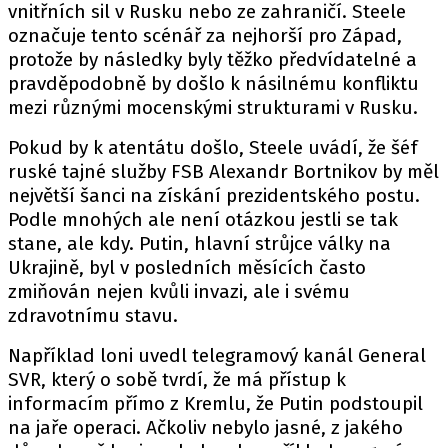
vnitřních sil v Rusku nebo ze zahraničí. Steele
označuje tento scénář za nejhorší pro Západ,
protože by následky byly těžko předvídatelné a
pravděpodobně by došlo k násilnému konfliktu
mezi různými mocenskými strukturami v Rusku.
Pokud by k atentátu došlo, Steele uvádí, že šéf
ruské tajné služby FSB Alexandr Bortnikov by měl
největší šanci na získání prezidentského postu.
Podle mnohých ale není otázkou jestli se tak
stane, ale kdy. Putin, hlavní strůjce války na
Ukrajině, byl v posledních měsících často
zmiňován nejen kvůli invazi, ale i svému
zdravotnímu stavu.
Například loni uvedl telegramový kanál General
SVR, který o sobě tvrdí, že má přístup k
informacím přímo z Kremlu, že Putin podstoupil
na jaře operaci. Ačkoliv nebylo jasné, z jakého