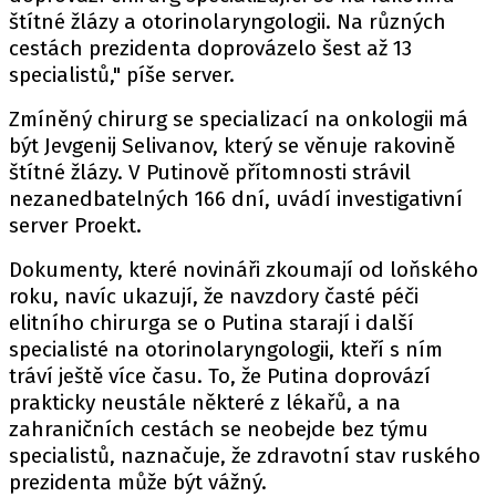
štítné žlázy a otorinolaryngologii. Na různých
cestách prezidenta doprovázelo šest až 13
specialistů," píše server.
Zmíněný chirurg se specializací na onkologii má
být Jevgenij Selivanov, který se věnuje rakovině
štítné žlázy. V Putinově přítomnosti strávil
nezanedbatelných 166 dní, uvádí investigativní
server Proekt.
Dokumenty, které novináři zkoumají od loňského
roku, navíc ukazují, že navzdory časté péči
elitního chirurga se o Putina starají i další
specialisté na otorinolaryngologii, kteří s ním
tráví ještě více času. To, že Putina doprovází
prakticky neustále některé z lékařů, a na
zahraničních cestách se neobejde bez týmu
specialistů, naznačuje, že zdravotní stav ruského
prezidenta může být vážný.