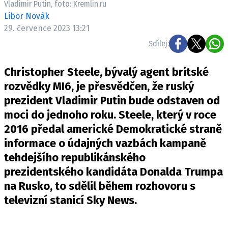
Vladimir Putin, foto: Kremlin.ru
Pošlete e-mail na newsbox.cz
Libor Novák
29. července 2023 13:21
ETICKÝ KODEX
Sdílej:
REDAKCE
Christopher Steele, bývalý agent britské
KONTAKT
rozvědky MI6, je přesvědčen, že ruský
VYDAVATEL
prezident Vladimir Putin bude odstaven od
INZERCE
moci do jednoho roku. Steele, který v roce
OSOBNÍ ÚDAJE / COOKIES
2016 předal americké Demokratické straně
VOLNÁ MÍSTA
informace o údajných vazbách kampaně
tehdejšího republikánského
prezidentského kandidáta Donalda Trumpa
na Rusko, to sdělil během rozhovoru s
Provozovatelem serveru newsbox.cz je
televizní stanicí Sky News.
INCORP MEDIA GROUP s.r.o., IČ: 118 23 054