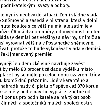
podnikatelskými svazy a odbory.
 je nyní v neobvyklé situaci. Zemi vládne vláda
e Sněmovně a zasedá v ní strana, která v dolní
utá koalice sice většinu má, ale zatím je v
může. ČR má dva premiéry, odpovědnost má ten
vláda (v demisi bez většiny) s návrhy, s nimiž se
í vyrovnat většina v Poslanecké sněmovně,
vat, protože to bude vykonávat vláda v demisi.
" řekl jmenovaný premiér.
nynější epidemické vlně navrhuje zavést
it by mělo 80 procent základu výdělku místo
plácet by se mělo po celou dobu uzavření třídy
iru kromě dnů prázdnin. Lidé v karanténě a
k náhradě mzdy či platu příspěvek až 370 korun
 se měly podle návrhu vyplácet zpětně od
í bonus pro podnikatele se má týkat osob
činných a společníků malých společností s