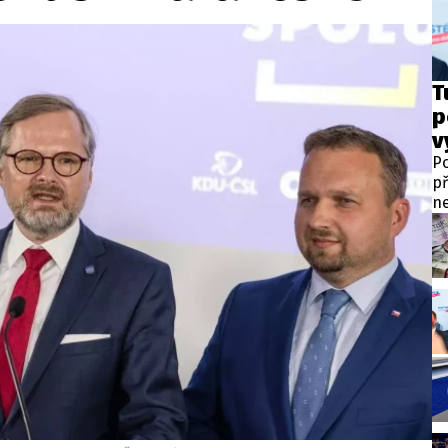
wsbox.cz je INCORP MEDIA GROUP s.r.o., IČ: 118 23 054
ost? Máte pro nás důležitou zprávu, příb
T
p
Pošlete nám mail na:
redakce@newsbox.cz
v
Nejlepší z vás odměníme
Po
př
ne
po
pr
př
na
za