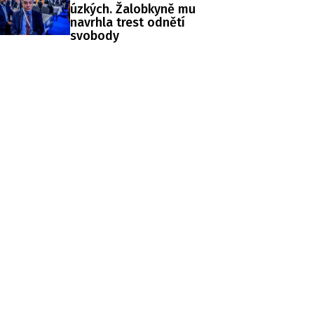
úzkých. Žalobkyně mu
navrhla trest odnětí
svobody