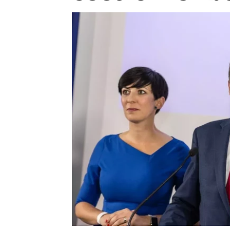
Provozovatelem serveru ne
Zaznamenali jste udál