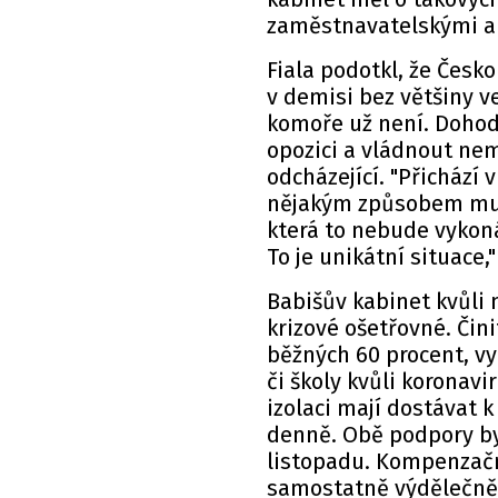
zaměstnavatelskými a 
Fiala podotkl, že Česko
v demisi bez většiny v
komoře už není. Dohodn
opozici a vládnout ne
odcházející. "Přichází 
nějakým způsobem mus
která to nebude vykoná
To je unikátní situace,
Babišův kabinet kvůli 
krizové ošetřovné. Čin
běžných 60 procent, vy
či školy kvůli koronav
izolaci mají dostávat 
denně. Obě podpory by
listopadu. Kompenzačn
samostatně výdělečně 