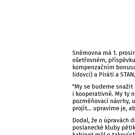
Sněmovna má 1. prosinc
ošetřovném, příspěvku
kompenzačním bonusu. 
lidovci) a Piráti a STA
"My se budeme snažit
i kooperativně. My ty
pozměňovací návrhy, u
projít... upravíme je, a
Dodal, že o úpravách di
poslanecké kluby pětik
kabinet měl o takovýc