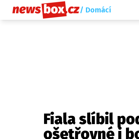
/ Domácí
Fiala slíbil p
ošetřovné i b
Etický kodex
Redakce
Kon