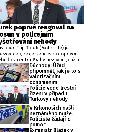
ěh, fotografie, videa?
urek poprvé reagoval na
osun v policejním
yšetřování nehody
slanec Filip Turek (Motoristé) je
esvědčen, že červencovou dopravní
hodu v centru Prahy nezavinil, což by
Důchody: Úřad
dle jeho slov mělo prokázat i
připomněl, jak je to s
obíhající vyšetřování. Policie v
valorizačním
ípadu zahájila trestní řízení a zároveň
oznámením
řídila znalecké zkoumání. Nikdo
Policie vede trestní
tím nebyl obviněn.
řízení v případu
Turkovy nehody
V Krkonoších našli
neznámého muže.
Policisté žádají o
pomoc
Exministr Blažek v