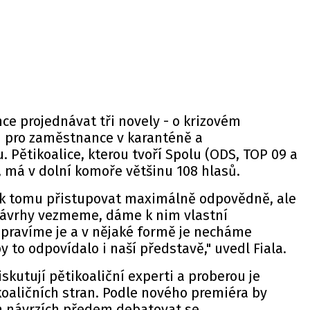
e projednávat tři novely - o krizovém
 pro zaměstnance v karanténě a
Pětikoalice, kterou tvoří Spolu (ODS, TOP 09 a
N, má v dolní komoře většinu 108 hlasů.
 k tomu přistupovat maximálně odpovědně, ale
 návrhy vezmeme, dáme k nim vlastní
pravíme je a v nějaké formě je necháme
by to odpovídalo i naší představě," uvedl Fiala.
skutují pětikoaliční experti a proberou je
oaličních stran. Podle nového premiéra by
h návrzích předem debatovat se