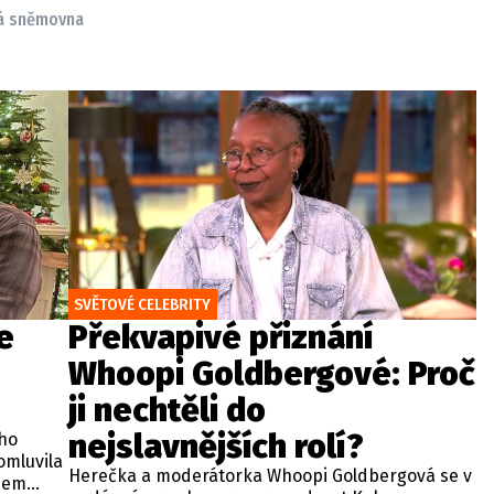
á sněmovna
SVĚTOVÉ CELEBRITY
e
Překvapivé přiznání
Whoopi Goldbergové: Proč
ji nechtěli do
nejslavnějších rolí?
ho
omluvila
Herečka a moderátorka Whoopi Goldbergová se v
ěhem