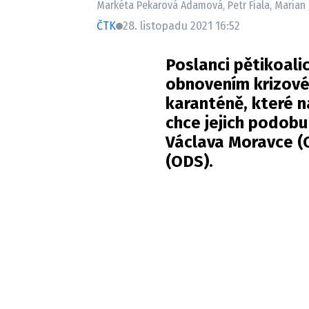
Markéta Pekarová Adamová, Petr Fiala, Marian 
ČTK
28. listopadu 2021 16:52
Poslanci pětikoali
obnovením krizové
karanténě, které n
chce jejich podobu
Václava Moravce (O
(ODS).