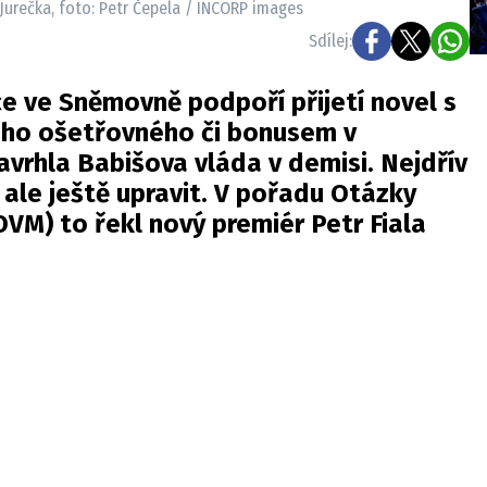
Jurečka, foto: Petr Čepela / INCORP images
Sdílej:
ce ve Sněmovně podpoří přijetí novel s
ho ošetřovného či bonusem v
avrhla Babišova vláda v demisi. Nejdřív
 ale ještě upravit. V pořadu Otázky
VM) to řekl nový premiér Petr Fiala