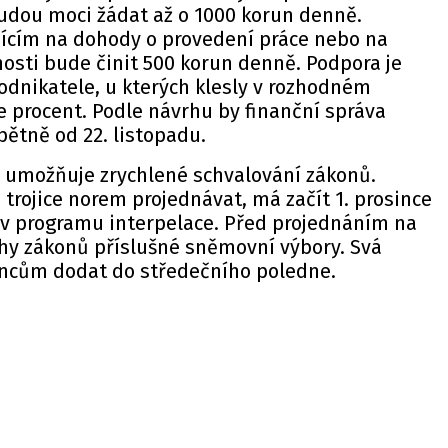
dou moci žádat až o 1000 korun denně.
jícím na dohody o provedení práce nebo na
osti bude činit 500 korun denně. Podpora je
odnikatele, u kterých klesly v rozhodném
ce procent. Podle návrhu by finanční správa
ětně od 22. listopadu.
e umožňuje zrychlené schvalování zákonů.
 trojice norem projednávat, má začít 1. prosince
u v programu interpelace. Před projednáním na
rhy zákonů příslušné sněmovní výbory. Svá
ncům dodat do středečního poledne.