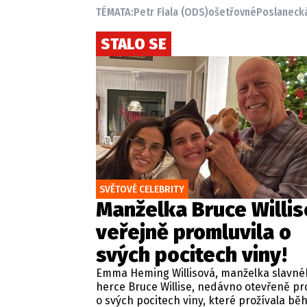
TÉMATA:
Petr Fiala (ODS)
ošetřovné
Poslaneck
STALO SE
SVĚTOVÉ CELEBRITY
Manželka Bruce Willis
veřejně promluvila o
svých pocitech viny!
Emma Heming Willisová, manželka slavné
herce Bruce Willise, nedávno otevřeně pr
o svých pocitech viny, které prožívala b