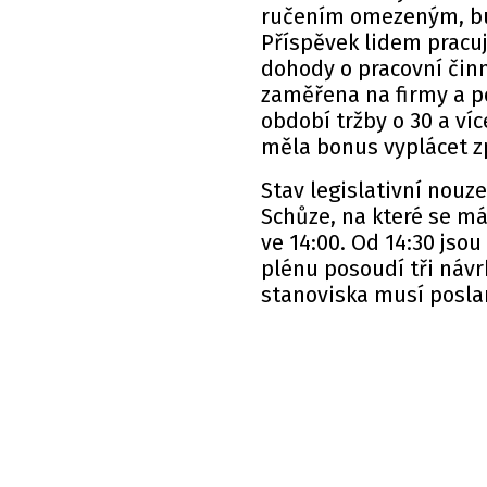
ručením omezeným, bu
Příspěvek lidem pracu
dohody o pracovní činn
zaměřena na firmy a p
období tržby o 30 a ví
měla bonus vyplácet zp
Stav legislativní nouz
Schůze, na které se má
ve 14:00. Od 14:30 jso
plénu posoudí tři náv
stanoviska musí posla