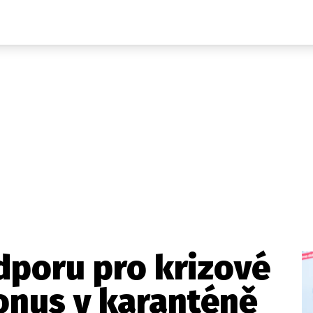
Domácí
České celebrity
Zahraničí
Světové celebrity
Počasí
Krimi
Ekonomika
Kultura
Společnost
Sport
odporu pro krizové
onus v karanténě
takt
Vydavatel
Inzerce
Osobní údaje / Cookies
Volná míst