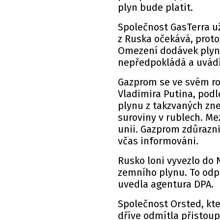
plyn bude platit.
Společnost GasTerra už
z Ruska očekává, prot
Omezení dodávek ply
nepředpokládá a uvádí, 
Gazprom se ve svém ro
Vladimira Putina, podl
plynu z takzvaných zn
suroviny v rublech. Me
unii. Gazprom zdůrazni
včas informováni.
Rusko loni vyvezlo do
zemního plynu. To odp
uvedla agentura DPA.
Společnost Orsted, kte
dříve odmítla přistoup