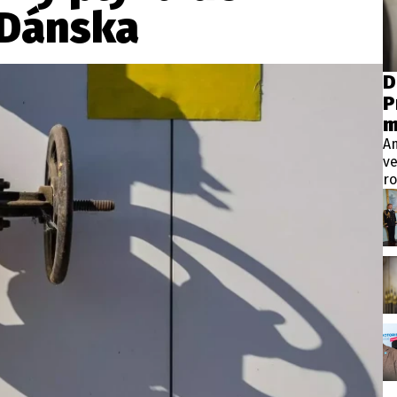
wsbox.cz je INCORP MEDIA GROUP s.r.o., IČ: 118 23 054
 Dánska
ost? Máte pro nás důležitou zprávu, příb
D
P
Pošlete nám mail na:
redakce@newsbox.cz
m
Nejlepší z vás odměníme
A
ve
ro
Vt
pr
p
m
ve