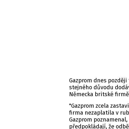
Gazprom dnes později t
stejného důvodu dodáv
Německa britské firmě
"Gazprom zcela zastavi
firma nezaplatila v ru
Gazprom poznamenal, ž
předpokládají, že odbě