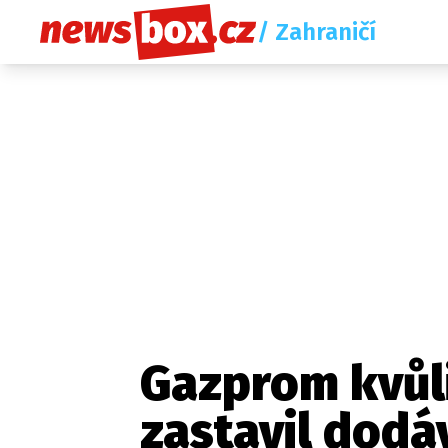
/ Zahraničí
Gazprom kvůli
zastavil dodá
Etický kodex
Redakce
Kon