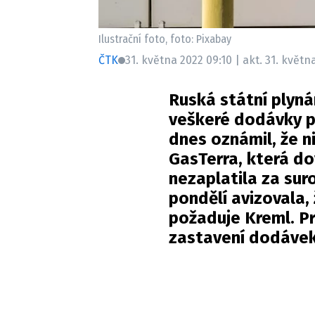
Ilustrační foto, foto: Pixabay
ČTK
31. května 2022 09:10 | akt. 31. květn
Ruská státní plyn
veškeré dodávky p
dnes oznámil, že 
GasTerra, která do
nezaplatila za sur
pondělí avizovala, 
požaduje Kreml. P
zastavení dodáve