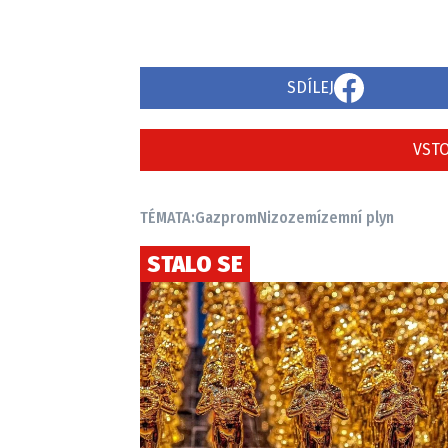
SDÍLEJ
VSTO
TÉMATA:
Gazprom
Nizozemí
zemní plyn
STALO SE