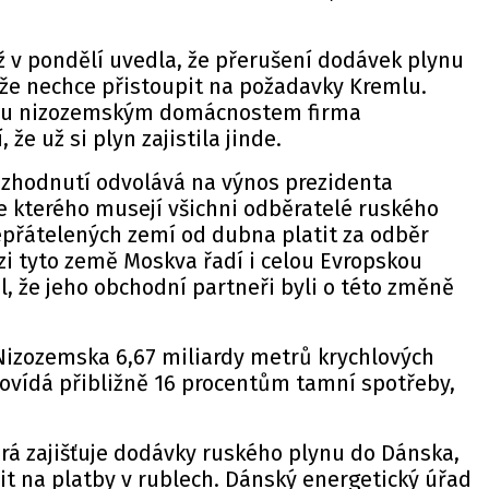
 v pondělí uvedla, že přerušení dodávek plynu
ože nechce přistoupit na požadavky Kremlu.
nu nizozemským domácnostem firma
že už si plyn zajistila jinde.
zhodnutí odvolává na výnos prezidenta
e kterého musejí všichni odběratelé ruského
epřátelených zemí od dubna platit za odběr
zi tyto země Moskva řadí i celou Evropskou
l, že jeho obchodní partneři byli o této změně
 Nizozemska 6,67 miliardy metrů krychlových
ovídá přibližně 16 procentům tamní spotřeby,
rá zajišťuje dodávky ruského plynu do Dánska,
it na platby v rublech. Dánský energetický úřad