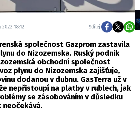
a 2022 18:12
Sdílej:
árenská společnost Gazprom zastavila
lynu do Nizozemska. Ruský podnik
nizozemská obchodní společnost
voz plynu do Nizozemska zajišťuje,
ovinu dodanou v dubnu. GasTerra už v
že nepřistoupí na platby v rublech, jak
roblémy se zásobováním v důsledku
k neočekává.