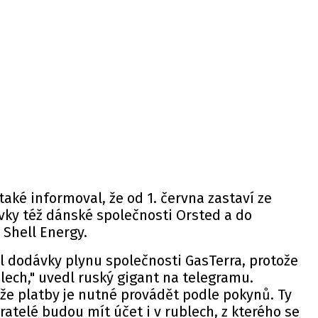
aké informoval, že od 1. června zastaví ze
ky též dánské společnosti Orsted a do
 Shell Energy.
l dodávky plynu společnosti GasTerra, protože
blech," uvedl ruský gigant na telegramu.
e platby je nutné provádět podle pokynů. Ty
ratelé budou mít účet i v rublech, z kterého se