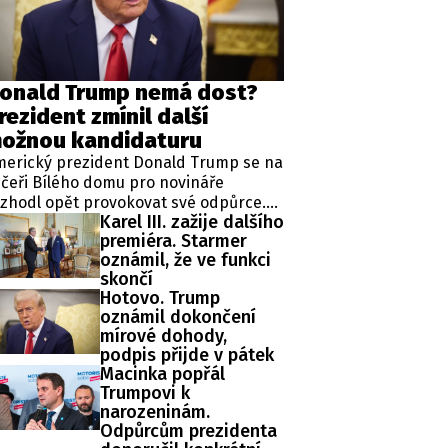
ěh, fotografie, videa?
onald Trump nemá dost?
rezident zmínil další
ožnou kandidaturu
merický prezident Donald Trump se na
čeři Bílého domu pro novináře
zhodl opět provokovat své odpůrce.
Karel III. zažije dalšího
ipkoval totiž o čtvrté kandidatuře v
premiéra. Starmer
ezidentských volbách, která je mu
oznámil, že ve funkci
odle zákonů zapovězena, protože
skončí
omentálně vykonává již druhý mandát
Hotovo. Trump
 funkci hlavy státu.
oznámil dokončení
mírové dohody,
podpis přijde v pátek
Macinka popřál
Trumpovi k
narozeninám.
Odpůrcům prezidenta