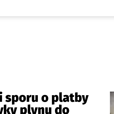
Domácí
České celebrity
Zahraničí
Světové celebrity
Počasí
Krimi
Ekonomika
Kultura
Společnost
Sport
 sporu o platby
vky plynu do
takt
Vydavatel
Inzerce
Osobní údaje / Cookies
Volná míst