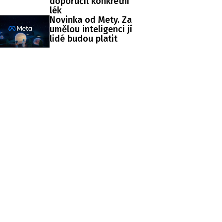
doporučil konkrétní
lék
Novinka od Mety. Za
umělou inteligenci jí
lidé budou platit