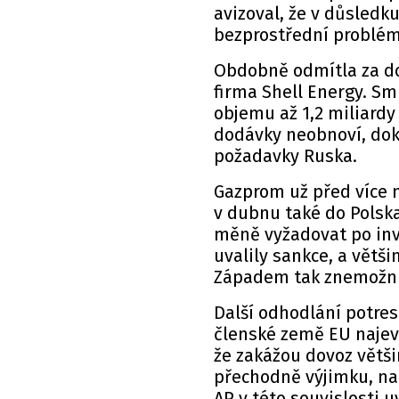
avizoval, že v důsled
bezprostřední problém
Obdobně odmítla za do
firma Shell Energy. Sm
objemu až 1,2 miliardy
dodávky neobnoví, dok
požadavky Ruska.
Gazprom už před více 
v dubnu také do Polska
měně vyžadovat po inv
uvalily sankce, a větš
Západem tak znemožni
Další odhodlání potres
členské země EU naje
že zakážou dovoz větši
přechodně výjimku, na
AP v této souvislosti 