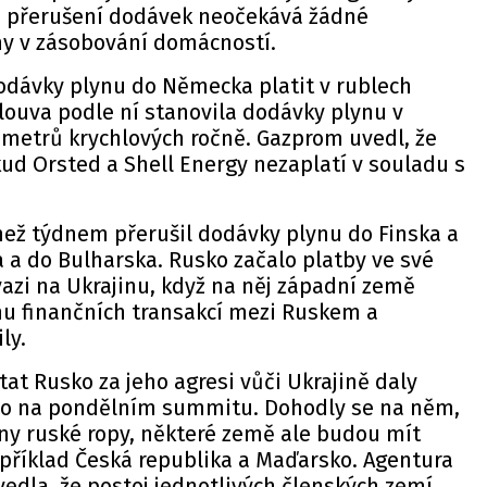
ku přerušení dodávek neočekává žádné
y v zásobování domácností.
dávky plynu do Německa platit v rublech
louva podle ní stanovila dodávky plynu v
 metrů krychlových ročně. Gazprom uvedl, že
ud Orsted a Shell Energy nezaplatí v souladu s
než týdnem přerušil dodávky plynu do Finska a
 a do Bulharska. Rusko začalo platby ve své
azi na Ukrajinu, když na něj západní země
inu finančních transakcí mezi Ruskem a
ly.
tat Rusko za jeho agresi vůči Ukrajině daly
vo na pondělním summitu. Dohodly se na něm,
ny ruské ropy, některé země ale budou mít
příklad Česká republika a Maďarsko. Agentura
uvedla, že postoj jednotlivých členských zemí