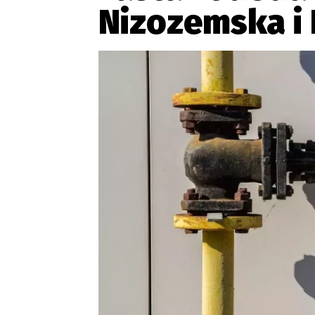
Provozovatelem serveru ne
Nizozemska i
Zaznamenali jste udál