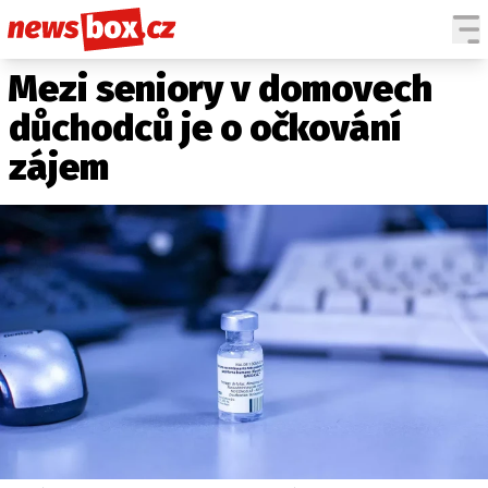
Mezi seniory v domovech
DOMÁCÍ
ČESKÉ CELEBRITY
ZAHRANIČÍ
SVĚTOVÉ CELEBRITY
důchodců je o očkování
POČASÍ
zájem
KRIMI
EKONOMIKA
KULTURA
SPOLEČNOST
SPORT
SLEDUJTE NÁS NA
|
Máte příběh, fotku nebo video?