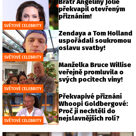
Bratr Angeliny Jolie
překvapil otevřeným
přiznáním!
SVĚTOVÉ CELEBRITY
Zendaya a Tom Holland
uspořádali soukromou
oslavu svatby!
SVĚTOVÉ CELEBRITY
Manželka Bruce Willise
veřejně promluvila o
svých pocitech viny!
SVĚTOVÉ CELEBRITY
Překvapivé přiznání
Whoopi Goldbergové:
Proč ji nechtěli do
nejslavnějších rolí?
SVĚTOVÉ CELEBRITY