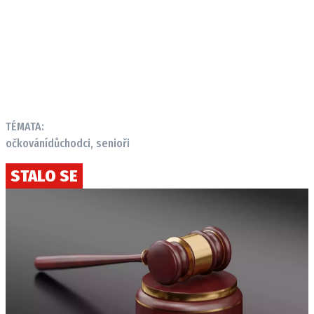
TÉMATA:
očkování
důchodci, senioři
STALO SE