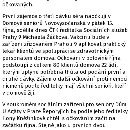
očkovaných.
První zájemce o třetí dávku séra naočkují v
Domově seniorů Novovysočanská v pátek 15.
října, sdělila dnes ČTK ředitelka Sociálních služeb
Prahy 9 Michaela Žáčková. Vakcínu bude v
zařízení zřizovaném Prahou 9 aplikovat praktický
lékař klientů ve spolupráci se zdravotnickým
personálem domova. Očkování v polovině října
podstoupí z celkem 80 klientů domova 22 lidí,
kterým uplyne potřebná lhůta od podání první a
druhé dávky. Zájem o další očkování proti nemoci
nicméně podle ředitelky mají všichni senioři, kteří
v domově žijí.
V soukromém sociálním zařízení pro seniory Dům
U Agáty v Praze Řeporyjích by podle jeho ředitelky
Ilony Kněžínkové chtěli s očkováním začít na
začátku října. Stejně jako u prvních dvou