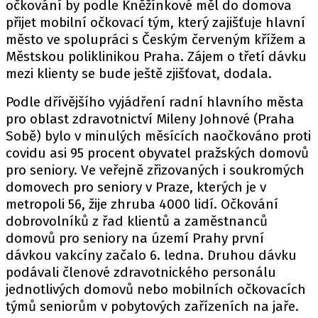
očkování by podle Kněžínkové měl do domova
přijet mobilní očkovací tým, který zajišťuje hlavní
město ve spolupráci s Českým červeným křížem a
Městskou poliklinikou Praha. Zájem o třetí dávku
mezi klienty se bude ještě zjišťovat, dodala.
Podle dřívějšího vyjádření radní hlavního města
pro oblast zdravotnictví Mileny Johnové (Praha
Sobě) bylo v minulých měsících naočkováno proti
covidu asi 95 procent obyvatel pražských domovů
pro seniory. Ve veřejně zřizovaných i soukromých
domovech pro seniory v Praze, kterých je v
metropoli 56, žije zhruba 4000 lidí. Očkování
dobrovolníků z řad klientů a zaměstnanců
domovů pro seniory na území Prahy první
dávkou vakcíny začalo 6. ledna. Druhou dávku
podávali členové zdravotnického personálu
jednotlivých domovů nebo mobilních očkovacích
týmů seniorům v pobytových zařízeních na jaře.