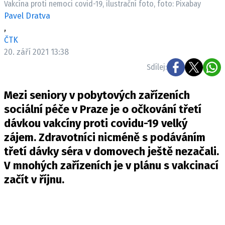
Vakcína proti nemoci covid-19, ilustrační foto, foto: Pixabay
Pošlete e-mail na newsbox.cz
Pavel Dratva
,
ETICKÝ KODEX
ČTK
20. září 2021 13:38
REDAKCE
Sdílej:
KONTAKT
VYDAVATEL
Mezi seniory v pobytových zařízeních
INZERCE
sociální péče v Praze je o očkování třetí
OSOBNÍ ÚDAJE / COOKIES
dávkou vakcíny proti covidu-19 velký
VOLNÁ MÍSTA
zájem. Zdravotníci nicméně s podáváním
třetí dávky séra v domovech ještě nezačali.
V mnohých zařízeních je v plánu s vakcinací
začít v říjnu.
Provozovatelem serveru newsbox.cz je
INCORP MEDIA GROUP s.r.o., IČ: 118 23 054