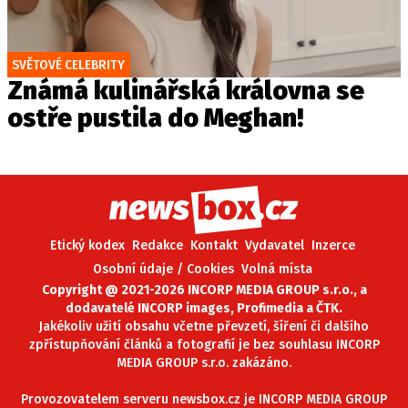
SVĚTOVÉ CELEBRITY
Známá kulinářská královna se
ostře pustila do Meghan!
Etický kodex
Redakce
Kontakt
Vydavatel
Inzerce
Osobní údaje / Cookies
Volná místa
Copyright @ 2021-2026 INCORP MEDIA GROUP s.r.o., a
dodavatelé INCORP images, Profimedia a ČTK.
Jakékoliv užití obsahu včetne převzetí, šíření či dalšího
zpřístupňování článků a fotografií je bez souhlasu INCORP
MEDIA GROUP s.r.o. zakázáno.
Provozovatelem serveru newsbox.cz je INCORP MEDIA GROUP