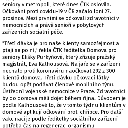
seniory v metropoli, které dnes ČTK oslovila.
Očkování proti covidu-19 v ČR začalo loni 27.
prosince. Mezi prvními se očkovali zdravotníci v
nemocnicích a právě senioři v pobytových
zařízeních sociální péče.
"Třetí dávka je pro naše klienty samozřejmost a
ptají se po ní," řekla ČTK ředitelka Domova pro
seniory Elišky Purkyňové, který zřizuje pražský
magistrát, Eva Kalhousová. Na jaře se v zařízení
nechalo proti koronaviru naočkovat 292 z 300
klientů domova. Třetí dávku očkovací látky
budou opět podávat členové mobilního týmu
Ústřední vojenské nemocnice v Praze. Zdravotníci
by do domova měli dojet během října. Důvodem je
podle Kalhousové to, že v tomto týdnu klientům v
domově aplikují očkování proti chřipce. Pro další
vakcinaci je podle ředitelky sociálního zařízení
potřeba čas na regeneraci organismu