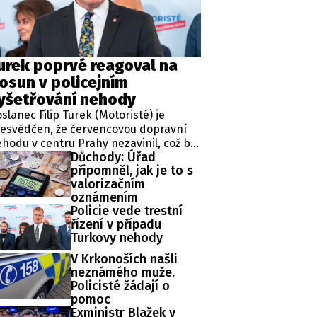
ěh, fotografie, videa?
urek poprvé reagoval na
osun v policejním
yšetřování nehody
slanec Filip Turek (Motoristé) je
esvědčen, že červencovou dopravní
hodu v centru Prahy nezavinil, což by
Důchody: Úřad
dle jeho slov mělo prokázat i
připomněl, jak je to s
obíhající vyšetřování. Policie v
valorizačním
ípadu zahájila trestní řízení a zároveň
oznámením
řídila znalecké zkoumání. Nikdo
Policie vede trestní
tím nebyl obviněn.
řízení v případu
Turkovy nehody
V Krkonoších našli
neznámého muže.
Policisté žádají o
pomoc
Exministr Blažek v