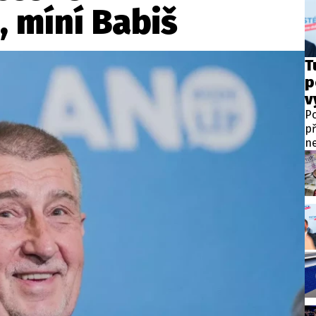
wsbox.cz je INCORP MEDIA GROUP s.r.o., IČ: 118 23 054
, míní Babiš
ost? Máte pro nás důležitou zprávu, příb
T
p
Pošlete nám mail na:
redakce@newsbox.cz
v
Nejlepší z vás odměníme
Po
př
ne
po
pr
př
na
za