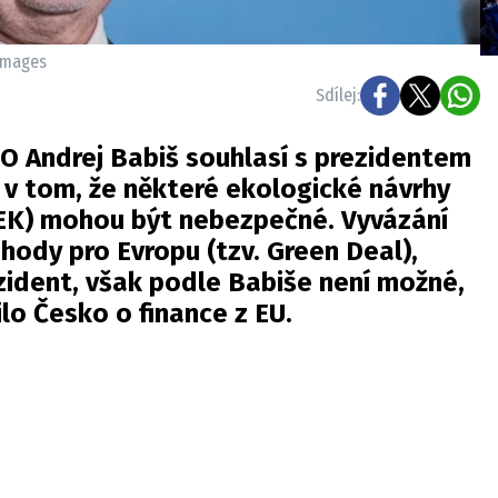
 images
Sdílej:
O Andrej Babiš souhlasí s prezidentem
 tom, že některé ekologické návrhy
EK) mohou být nebezpečné. Vyvázání
ohody pro Evropu (tzv. Green Deal),
zident, však podle Babiše není možné,
ilo Česko o finance z EU.