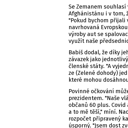
Se Zemanem souhlasí v
Afghánistánu i v tom,
"Pokud bychom přijali 
navrhovaná Evropskou
výroby aut se spalov
využít naše předsednict
Babiš dodal, že díky j
závazek jako jednotliv
členské státy. "A vyje
ze (Zelené dohody) jed
které mohou dosáhnout 
Povinné očkování může 
prezidentem. "Naše vlá
občanů 60 plus. Covid 
a to mě těší," míní. 
rozpočet připravený k
úsporný. "Jsem dost zv