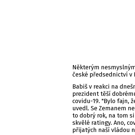
Některým nesmyslným 
české předsednictví v 
Babiš v reakci na dneš
prezident těší dobrému
covidu-19. "Bylo fajn, ž
uvedl. Se Zemanem neso
to dobrý rok, na tom s
skvělé ratingy. Ano, co
přijatých naší vládou n