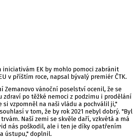
iniciativám EK by mohlo pomoci zabránit
EU v příštím roce, napsal bývalý premiér ČTK.
ní Zemanovo vánoční poselství ocenil, že se
 zdraví po těžké nemoci z podzimu i prodělání
e si vzpomněl na naši vládu a pochválil ji,"
uhlasí v tom, že by rok 2021 nebyl dobrý. "Byl
i trvám. Naší zemi se skvěle daří, vzkvétá a má
vid nás poškodil, ale i ten je díky opatřením
a ústupu," doplnil.