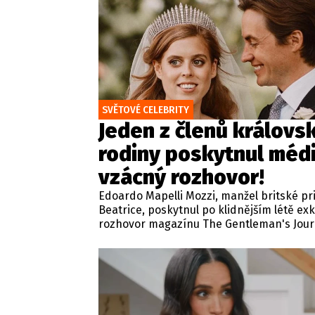
SVĚTOVÉ CELEBRITY
Jeden z členů královs
rodiny poskytnul méd
vzácný rozhovor!
Edoardo Mapelli Mozzi, manžel britské p
Beatrice, poskytnul po klidnějším létě exk
rozhovor magazínu The Gentleman's Journ
rámci tradiční relace zaměřené na život, s
osobní hodnoty odkryl své soukromí, obl
rituály i pohled na rodinný život.