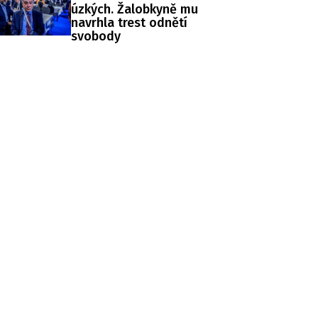
úzkých. Žalobkyně mu
navrhla trest odnětí
svobody