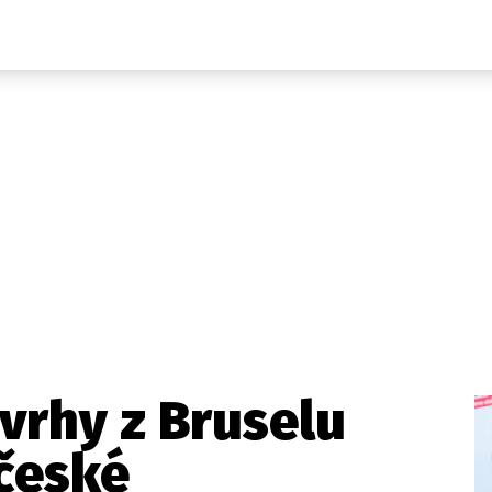
Domácí
České celebrity
Zahraničí
Světové celebrity
Počasí
Krimi
Ekonomika
Kultura
Společnost
Sport
vrhy z Bruselu
české
takt
Vydavatel
Inzerce
Osobní údaje / Cookies
Volná míst