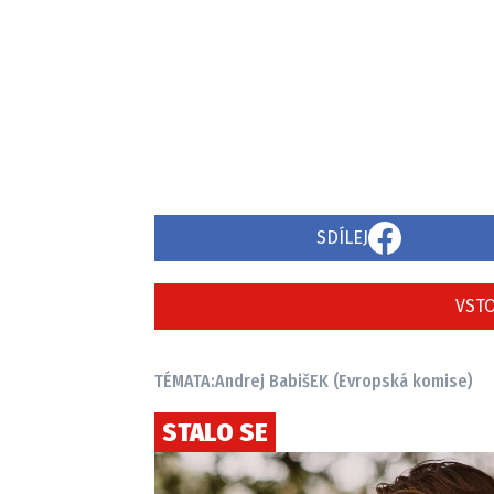
SDÍLEJ
VSTO
TÉMATA:
Andrej Babiš
EK (Evropská komise)
STALO SE