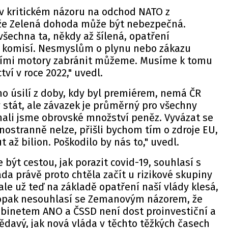
 kritickém názoru na odchod NATO z
 že Zelená dohoda může být nebezpečná.
všechna ta, někdy až šílená, opatření
 komisí. Nesmyslům o plynu nebo zákazu
acími motory zabránit můžeme. Musíme k tomu
ví v roce 2022," uvedl.
eho úsilí z doby, kdy byl premiérem, nemá ČR
ý stát, ale závazek je průměrný pro všechny
dnali jsme obrovské množství peněz. Vyvázat se
nostranně nelze, přišli bychom tím o zdroje EU,
až bilion. Poškodilo by nás to," uvedl.
být cestou, jak porazit covid-19, souhlasí s
da právě proto chtěla začít u rizikové skupiny
ale už teď na základě opatření naší vlády klesá,
Naopak nesouhlasí se Zemanovým názorem, že
abinetem ANO a ČSSD není dost proinvestiční a
ědavý, jak nová vláda v těchto těžkých časech