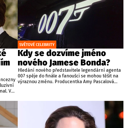
SVĚTOVÉ CELEBRITY
ké
Kdy se dozvíme jméno
iím
nového Jamese Bonda?
Hledání nového představitele legendární agenta
007 spěje do finále a fanoušci se mohou těšit na
rincezny
výraznou změnu. Producentka Amy Pascalová
luzivní
potvrdila, že jméno nového Jamese Bonda by
al. V
mělo být oficiálně oznámeno koncem tohoto
tyl a
roku.
íbené