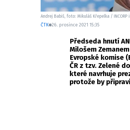
Andrej Babiš, foto: Mikuláš Křepelka / INCORP
ČTK
26. prosince 2021 15:35
Předseda hnutí AN
Milošem Zemanem v
Evropské komise (
ČR z tzv. Zelené d
které navrhuje pre
protože by připrav