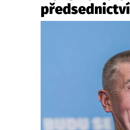
Provozovatelem serveru ne
předsednictví
Zaznamenali jste udál