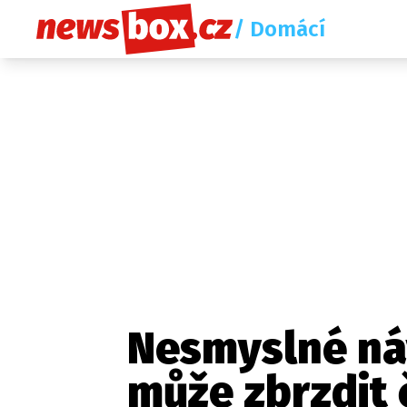
/ Domácí
Nesmyslné ná
může zbrzdit 
Etický kodex
Redakce
Kon