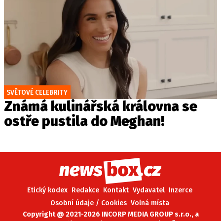
SVĚTOVÉ CELEBRITY
Známá kulinářská královna se
ostře pustila do Meghan!
Etický kodex
Redakce
Kontakt
Vydavatel
Inzerce
Osobní údaje / Cookies
Volná místa
Copyright @ 2021-2026 INCORP MEDIA GROUP s.r.o., a