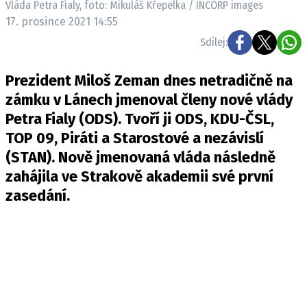
Vláda Petra Fialy, foto: Mikuláš Křepelka / INCORP images
Pošlete e-mail na newsbox.cz
17. prosince 2021 14:55
Sdílej:
ETICKÝ KODEX
REDAKCE
Prezident Miloš Zeman dnes netradičně na
KONTAKT
zámku v Lánech jmenoval členy nové vlády
VYDAVATEL
Petra Fialy (ODS). Tvoří ji ODS, KDU-ČSL,
TOP 09, Piráti a Starostové a nezávislí
INZERCE
(STAN). Nově jmenovaná vláda následně
OSOBNÍ ÚDAJE / COOKIES
zahájila ve Strakově akademii své první
VOLNÁ MÍSTA
zasedání.
Provozovatelem serveru newsbox.cz je
INCORP MEDIA GROUP s.r.o., IČ: 118 23 054