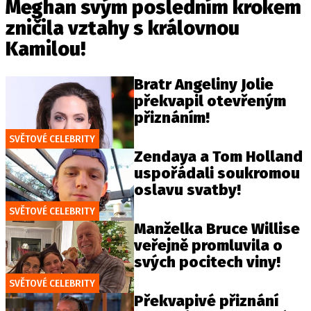
Meghan svým posledním krokem
zničila vztahy s královnou
Kamilou!
Bratr Angeliny Jolie
překvapil otevřeným
přiznáním!
SVĚTOVÉ CELEBRITY
Zendaya a Tom Holland
uspořádali soukromou
oslavu svatby!
SVĚTOVÉ CELEBRITY
Manželka Bruce Willise
veřejně promluvila o
svých pocitech viny!
SVĚTOVÉ CELEBRITY
Překvapivé přiznání