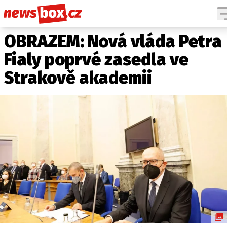
OBRAZEM: Nová vláda Petra
DOMÁCÍ
ČESKÉ CELEBRITY
ZAHRANIČÍ
SVĚTOVÉ CELEBRITY
Fialy poprvé zasedla ve
POČASÍ
Strakově akademii
KRIMI
EKONOMIKA
KULTURA
SPOLEČNOST
SPORT
SLEDUJTE NÁS NA
|
Máte příběh, fotku nebo video?