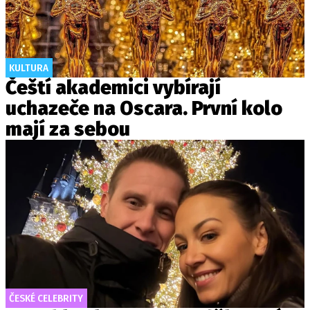
KULTURA
Čeští akademici vybírají
uchazeče na Oscara. První kolo
mají za sebou
ČESKÉ CELEBRITY