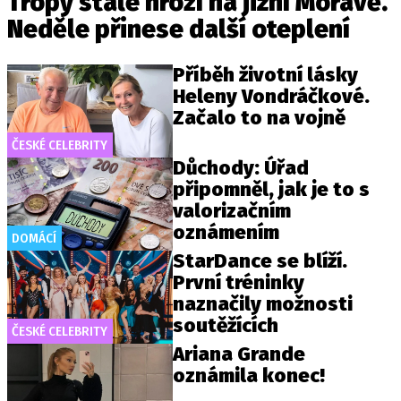
Tropy stále hrozí na jižní Moravě.
Neděle přinese další oteplení
Příběh životní lásky
Heleny Vondráčkové.
Začalo to na vojně
ČESKÉ CELEBRITY
Důchody: Úřad
připomněl, jak je to s
valorizačním
oznámením
DOMÁCÍ
StarDance se blíží.
První tréninky
naznačily možnosti
soutěžících
ČESKÉ CELEBRITY
Ariana Grande
oznámila konec!