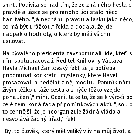
smrti. Podivila se nad tím, že ze známého hesla o
pravdě a lásce se pro mnoho lidí stalo něco
hanlivého. "Já nechápu pravdu a lásku jako něco,
co má být urážkou," řekla a dodala, že jde
naopak o hodnoty, o které by měli všichni
usilovat.
Na bývalého prezidenta zavzpomínali lidé, kteří s
ním spolupracovali. Ředitel Knihovny Václava
Havla Michael Žantovský řekl, že je potřeba
připomínat konkrétní myšlenky, které Havel
prosazoval, a nedělat z něj modlu. "Pomník nám
živým těžko ukáže cestu a z kýče těžko vzejde
ponaučení," míní. Ocenil také to, že se k výročí po
celé zemi koná řada připomínkových akcí. "Jsou o
to cennější, že je neorganizuje žádná vláda a
nesvolává žádný úřad," řekl.
"Byl to člověk, který měl veliký vliv na můj život, a