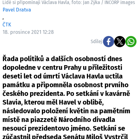
Lidé si připomínají Václava Havla, foto: Jan Zýka / INCORP images
Pošlete e-mail na newsbox.cz
Pavel Dratva
,
ETICKÝ KODEX
ČTK
18. prosince 2021 12:28
REDAKCE
Sdílej:
KONTAKT
VYDAVATEL
Řada politiků a dalších osobností dnes
INZERCE
dopoledne v centru Prahy u příležitosti
OSOBNÍ ÚDAJE / COOKIES
deseti let od úmrtí Václava Havla uctila
VOLNÁ MÍSTA
památku a připomněla osobnost prvního
českého prezidenta. Po setkání v kavárně
Slavia, kterou měl Havel v oblibě,
následovalo položení květin na pamětním
Provozovatelem serveru newsbox.cz je
místě na piazzetě Národního divadla
INCORP MEDIA GROUP s.r.o., IČ: 118 23 054
nesoucí prezidentovo jméno. Setkání se
zúčastnil předseda Senátu Miloš Vystrčil