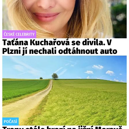
ČESKÉ CELEBRITY
Taťána Kuchařová se divila. V
Plzni jí nechali odtáhnout auto
POČASÍ