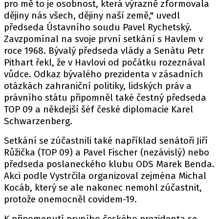
pro mě to je osobnost, která výrazně zformovala
dějiny nás všech, dějiny naší země," uvedl
předseda Ústavního soudu Pavel Rychetský.
Zavzpomínal na svoje první setkání s Havlem v
roce 1968. Bývalý předseda vlády a Senátu Petr
Pithart řekl, že v Havlovi od počátku rozeznával
vůdce. Odkaz bývalého prezidenta v zásadních
otázkách zahraniční politiky, lidských práv a
právního státu připomněl také čestný předseda
TOP 09 a někdejší šéf české diplomacie Karel
Schwarzenberg.
Setkání se zúčastnili také například senátoři Jiří
Růžička (TOP 09) a Pavel Fischer (nezávislý) nebo
předseda poslaneckého klubu ODS Marek Benda.
Akci podle Vystrčila organizoval zejména Michal
Kocáb, který se ale nakonec nemohl zúčastnit,
protože onemocněl covidem-19.
K připomenutí prvního českého prezidenta se