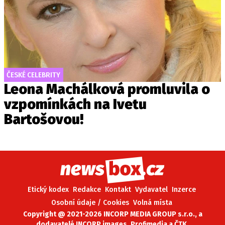
ČESKÉ CELEBRITY
Leona Machálková promluvila o
vzpomínkách na Ivetu
Bartošovou!
Etický kodex
Redakce
Kontakt
Vydavatel
Inzerce
Osobní údaje / Cookies
Volná místa
Copyright @ 2021-2026 INCORP MEDIA GROUP s.r.o., a
dodavatelé INCORP images, Profimedia a ČTK.