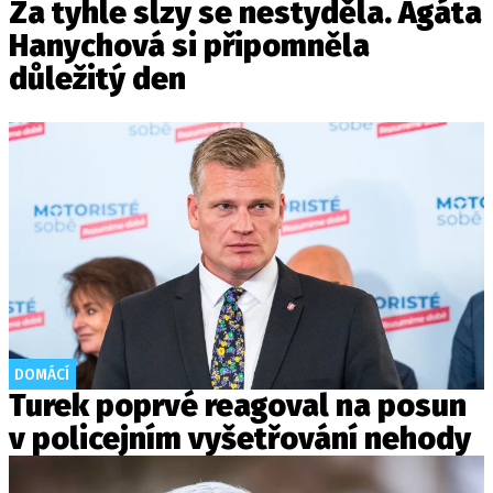
Za tyhle slzy se nestyděla. Agáta
Hanychová si připomněla
důležitý den
DOMÁCÍ
Turek poprvé reagoval na posun
v policejním vyšetřování nehody