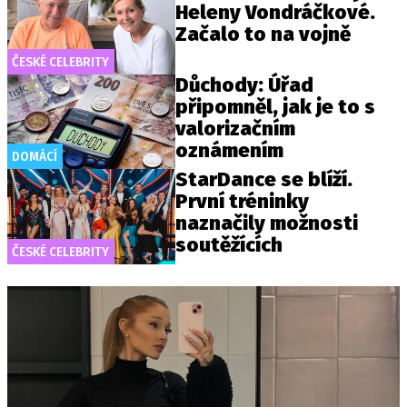
Heleny Vondráčkové.
Začalo to na vojně
ČESKÉ CELEBRITY
Důchody: Úřad
připomněl, jak je to s
valorizačním
oznámením
DOMÁCÍ
StarDance se blíží.
První tréninky
naznačily možnosti
soutěžících
ČESKÉ CELEBRITY