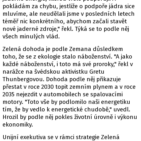
pokládám za chybu, jestliže o podpoře jádra sice
mluvíme, ale neudělali jsme v posledních letech
téměř nic konkrétního, abychom začali stavět
nové jaderné zdroje," řekl. Týká se to podle něj
všech minulých vlád.
Zelená dohoda je podle Zemana důsledkem
toho, že se z ekologie stalo náboženství. "A jako
každé náboženství, i toto má své proroky," řekl v
narážce na švédskou aktivistku Gretu
Thunbergovou. Dohoda podle něj přikazuje
přestat v roce 2030 topit zemním plynem a v roce
2035 nejezdit v automobilech se spalovacími
motory. "Toto vše by podlomilo naši energetiku
tím, že by vedlo k energetické chudobě," uvedl.
Hrozil by podle něj pokles životní úrovně i výkonu
ekonomiky.
Unijní exekutiva se v rámci strategie Zelená