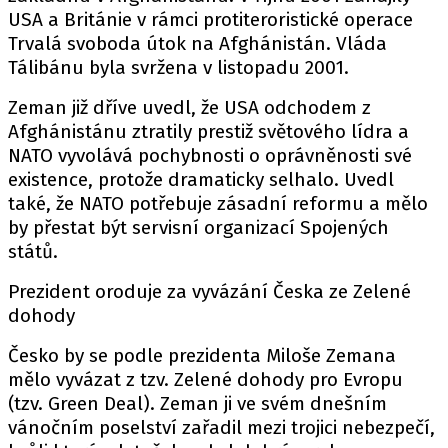
USA a Británie v rámci protiteroristické operace
Trvalá svoboda útok na Afghánistán. Vláda
Tálibánu byla svržena v listopadu 2001.
Zeman již dříve uvedl, že USA odchodem z
Afghánistánu ztratily prestiž světového lídra a
NATO vyvolává pochybnosti o oprávněnosti své
existence, protože dramaticky selhalo. Uvedl
také, že NATO potřebuje zásadní reformu a mělo
by přestat být servisní organizací Spojených
států.
Prezident oroduje za vyvázání Česka ze Zelené
dohody
Česko by se podle prezidenta Miloše Zemana
mělo vyvázat z tzv. Zelené dohody pro Evropu
(tzv. Green Deal). Zeman ji ve svém dnešním
vánočním poselství zařadil mezi trojici nebezpečí,