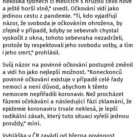
několika týdnech či měsících s hrůzou čelili nové
a ještě horší vlně," uvedl. Očkování vidí jako
jedinou cestu z pandemie. "Ti, kdo vyjadřují
názor, že svoboda je očkováním ohrožena, by
zřejmě v případě, kdyby se sebevrah chystal
vyskočit z okna, tohoto sebevraha nezadrželi,
protože by respektovali jeho svobodu volby, a tím
i jeho smrt," prohlásil.
Svůj názor na povinné očkování postupně změnil
a vidí ho jako nejlepší možnost. "Koneckonců
povinné očkování existuje v případě celé řady
nemocí a není důvod, abychom k těmto
nemocem nepřiřadili koronavir. Než procházet
fázemi očekávání a následující fází zklamání, že
epidemie koronaviru trvale neklesá, je lepší
radikální zásah, který tuto situaci vyřeší jednou
provždy," míní.
Vyhláška v ČR zavádí od března povinnost