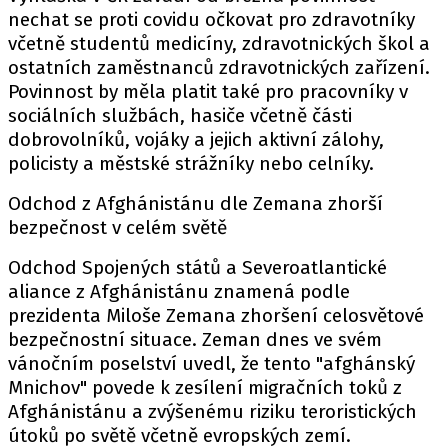
nechat se proti covidu očkovat pro zdravotníky
včetně studentů medicíny, zdravotnických škol a
ostatních zaměstnanců zdravotnických zařízení.
Povinnost by měla platit také pro pracovníky v
sociálních službách, hasiče včetně části
dobrovolníků, vojáky a jejich aktivní zálohy,
policisty a městské strážníky nebo celníky.
Odchod z Afghánistánu dle Zemana zhorší
bezpečnost v celém světě
Odchod Spojených států a Severoatlantické
aliance z Afghánistánu znamená podle
prezidenta Miloše Zemana zhoršení celosvětové
bezpečnostní situace. Zeman dnes ve svém
vánočním poselství uvedl, že tento "afghánský
Mnichov" povede k zesílení migračních toků z
Afghánistánu a zvýšenému riziku teroristických
útoků po světě včetně evropských zemí.