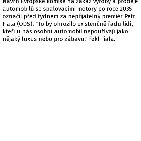
Návrh Evropské komise na zákaz výroby a prodeje
automobilů se spalovacími motory po roce 2035
označil před týdnem za nepřijatelný premiér Petr
Fiala (ODS). "To by ohrozilo existenčně řadu lidí,
kteří u nás osobní automobil nepoužívají jako
nějaký luxus nebo pro zábavu," řekl Fiala.