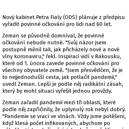
Nový kabinet Petra Fialy (ODS) plánuje z předpisu
vyřadit povinné očkování pro lidi nad 60 let.
Zeman se původně domníval, že povinné
očkování nebude nutné. "Svůj názor jsem
postupně měnil tak, jak přicházely nové a nové
vlny koronaviru," řekl. Inspiraci vidí v Rakousku,
které od 1. února zavede povinné očkování pro
všechny obyvatele země. "Jsem přesvědčen, že je
to nejjednodušší cesta, jak potlačit pandemii,"
uvedl Zeman. Lepší je podle něj radikální zásah,
který by mohl situaci vyřešit jednou provždy.
Zeman zařadil pandemii mezi tři oblasti, které
podle něj zapříčinily, že uplynulý rok nebyl dobrý.
"Pandemie se vrací ve vlnách. Vždy jsme potěšeni,
když klesá počet infikovaných, abychom po