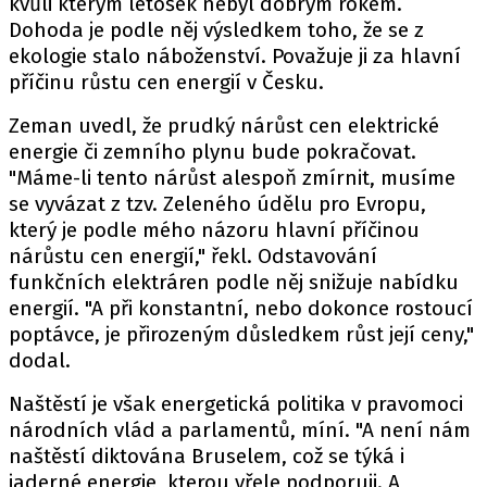
kvůli kterým letošek nebyl dobrým rokem.
Dohoda je podle něj výsledkem toho, že se z
ekologie stalo náboženství. Považuje ji za hlavní
příčinu růstu cen energií v Česku.
Zeman uvedl, že prudký nárůst cen elektrické
energie či zemního plynu bude pokračovat.
"Máme-li tento nárůst alespoň zmírnit, musíme
se vyvázat z tzv. Zeleného údělu pro Evropu,
který je podle mého názoru hlavní příčinou
nárůstu cen energií," řekl. Odstavování
funkčních elektráren podle něj snižuje nabídku
energií. "A při konstantní, nebo dokonce rostoucí
poptávce, je přirozeným důsledkem růst její ceny,"
dodal.
Naštěstí je však energetická politika v pravomoci
národních vlád a parlamentů, míní. "A není nám
naštěstí diktována Bruselem, což se týká i
jaderné energie, kterou vřele podporuji. A