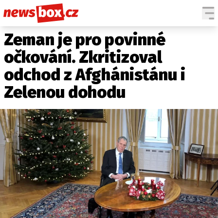
Zeman je pro povinné
DOMÁCÍ
ČESKÉ CELEBRITY
ZAHRANIČÍ
SVĚTOVÉ CELEBRITY
očkování. Zkritizoval
POČASÍ
odchod z Afghánistánu i
KRIMI
Zelenou dohodu
EKONOMIKA
KULTURA
SPOLEČNOST
SPORT
SLEDUJTE NÁS NA
|
Máte příběh, fotku nebo video?