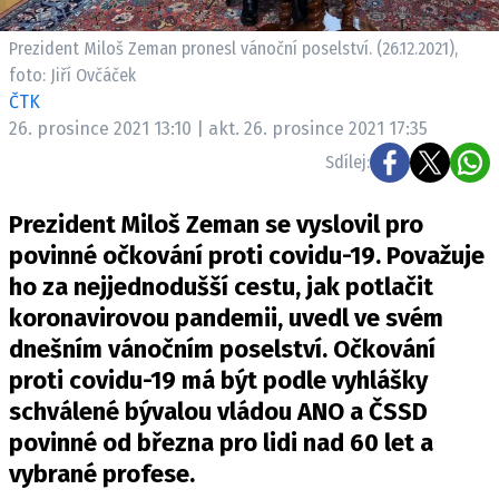
Pošlete e-mail na newsbox.cz
Prezident Miloš Zeman pronesl vánoční poselství. (26.12.2021),
foto: Jiří Ovčáček
ETICKÝ KODEX
ČTK
REDAKCE
26. prosince 2021 13:10 | akt. 26. prosince 2021 17:35
KONTAKT
Sdílej:
VYDAVATEL
Prezident Miloš Zeman se vyslovil pro
INZERCE
povinné očkování proti covidu-19. Považuje
OSOBNÍ ÚDAJE / COOKIES
ho za nejjednodušší cestu, jak potlačit
VOLNÁ MÍSTA
koronavirovou pandemii, uvedl ve svém
dnešním vánočním poselství. Očkování
proti covidu-19 má být podle vyhlášky
schválené bývalou vládou ANO a ČSSD
Provozovatelem serveru newsbox.cz je
povinné od března pro lidi nad 60 let a
INCORP MEDIA GROUP s.r.o., IČ: 118 23 054
vybrané profese.