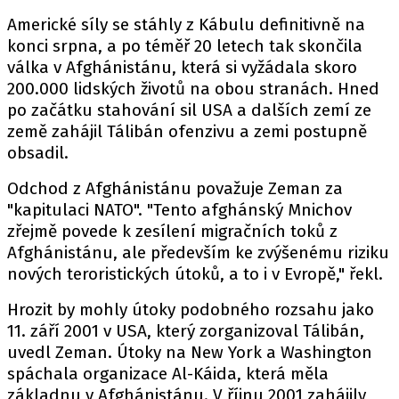
Americké síly se stáhly z Kábulu definitivně na
konci srpna, a po téměř 20 letech tak skončila
válka v Afghánistánu, která si vyžádala skoro
200.000 lidských životů na obou stranách. Hned
po začátku stahování sil USA a dalších zemí ze
země zahájil Tálibán ofenzivu a zemi postupně
obsadil.
Odchod z Afghánistánu považuje Zeman za
"kapitulaci NATO". "Tento afghánský Mnichov
zřejmě povede k zesílení migračních toků z
Afghánistánu, ale především ke zvýšenému riziku
nových teroristických útoků, a to i v Evropě," řekl.
Hrozit by mohly útoky podobného rozsahu jako
11. září 2001 v USA, který zorganizoval Tálibán,
uvedl Zeman. Útoky na New York a Washington
spáchala organizace Al-Káida, která měla
základnu v Afghánistánu. V říjnu 2001 zahájily