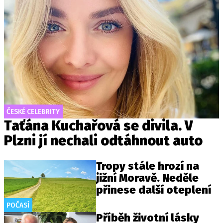
ČESKÉ CELEBRITY
Taťána Kuchařová se divila. V
Plzni jí nechali odtáhnout auto
Tropy stále hrozí na
jižní Moravě. Neděle
přinese další oteplení
POČASÍ
Příběh životní lásky