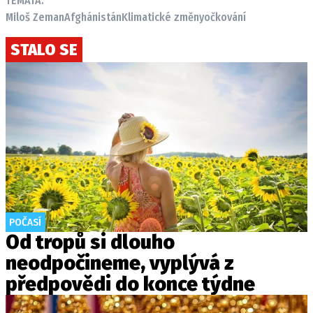
TÉMATA:
Miloš Zeman
Afghánistán
Klimatické změny
očkování
STALO SE
POČASÍ
Od tropů si dlouho
neodpočineme, vyplývá z
předpovědi do konce týdne