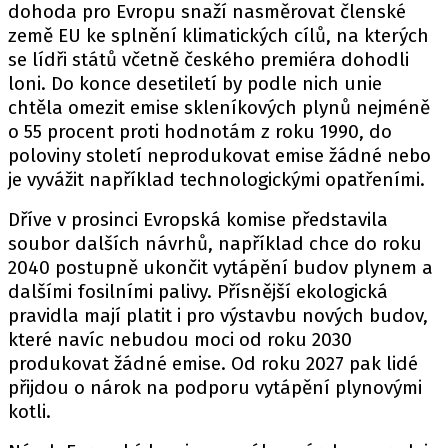
dohoda pro Evropu snaží nasměrovat členské
země EU ke splnění klimatických cílů, na kterých
se lídři států včetně českého premiéra dohodli
loni. Do konce desetiletí by podle nich unie
chtěla omezit emise skleníkových plynů nejméně
o 55 procent proti hodnotám z roku 1990, do
poloviny století neprodukovat emise žádné nebo
je vyvážit například technologickými opatřeními.
Dříve v prosinci Evropská komise představila
soubor dalších návrhů, například chce do roku
2040 postupně ukončit vytápění budov plynem a
dalšími fosilními palivy. Přísnější ekologická
pravidla mají platit i pro výstavbu nových budov,
které navíc nebudou moci od roku 2030
produkovat žádné emise. Od roku 2027 pak lidé
přijdou o nárok na podporu vytápění plynovými
kotli.