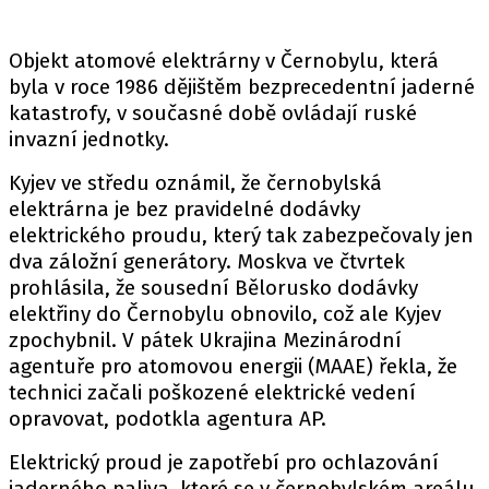
Objekt atomové elektrárny v Černobylu, která
byla v roce 1986 dějištěm bezprecedentní jaderné
katastrofy, v současné době ovládají ruské
invazní jednotky.
Kyjev ve středu oznámil, že černobylská
elektrárna je bez pravidelné dodávky
elektrického proudu, který tak zabezpečovaly jen
dva záložní generátory. Moskva ve čtvrtek
prohlásila, že sousední Bělorusko dodávky
elektřiny do Černobylu obnovilo, což ale Kyjev
zpochybnil. V pátek Ukrajina Mezinárodní
agentuře pro atomovou energii (MAAE) řekla, že
technici začali poškozené elektrické vedení
opravovat, podotkla agentura AP.
Elektrický proud je zapotřebí pro ochlazování
jaderného paliva, které se v černobylském areálu