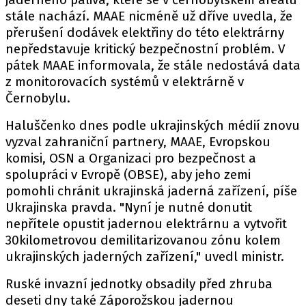
stále nachází. MAAE nicméně už dříve uvedla, že
přerušení dodávek elektřiny do této elektrárny
nepředstavuje kritický bezpečnostní problém. V
pátek MAAE informovala, že stále nedostává data
z monitorovacích systémů v elektrárně v
Černobylu.
Haluščenko dnes podle ukrajinských médií znovu
vyzval zahraniční partnery, MAAE, Evropskou
komisi, OSN a Organizaci pro bezpečnost a
spolupráci v Evropě (OBSE), aby jeho zemi
pomohli chránit ukrajinská jaderná zařízení, píše
Ukrajinska pravda. "Nyní je nutné donutit
nepřítele opustit jadernou elektrárnu a vytvořit
30kilometrovou demilitarizovanou zónu kolem
ukrajinských jaderných zařízení," uvedl ministr.
Ruské invazní jednotky obsadily před zhruba
deseti dny také Záporožskou jadernou