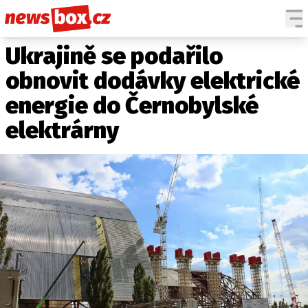
Ukrajině se podařilo
DOMÁCÍ
ČESKÉ CELEBRITY
ZAHRANIČÍ
SVĚTOVÉ CELEBRITY
obnovit dodávky elektrické
POČASÍ
energie do Černobylské
KRIMI
elektrárny
EKONOMIKA
KULTURA
SPOLEČNOST
SPORT
SLEDUJTE NÁS NA
|
Máte příběh, fotku nebo video?