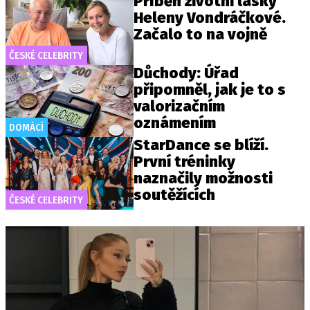
Příběh životní lásky
Heleny Vondráčkové.
Začalo to na vojně
ČESKÉ CELEBRITY
Důchody: Úřad
připomněl, jak je to s
valorizačním
oznámením
DOMÁCÍ
StarDance se blíží.
První tréninky
naznačily možnosti
soutěžících
ČESKÉ CELEBRITY