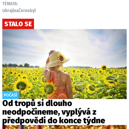
TÉMATA:
Ukrajina
Černobyl
STALO SE
POČASÍ
Od tropů si dlouho
neodpočineme, vyplývá z
předpovědi do konce týdne