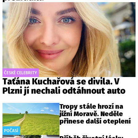
ČESKÉ CELEBRITY
Taťána Kuchařová se divila. V
Plzni jí nechali odtáhnout auto
Tropy stále hrozí na
jižní Moravě. Neděle
přinese další oteplení
POČASÍ