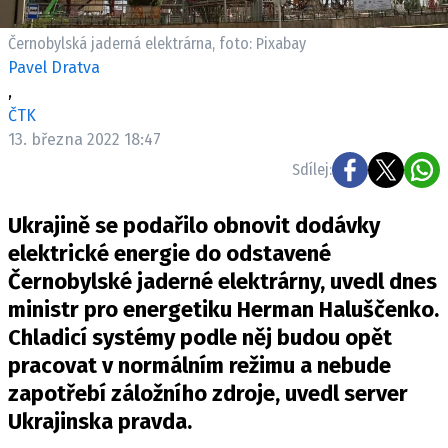
Pošlete e-mail na newsbox.cz
Černobylská jaderná elektrárna, foto: Pixabay
Pavel Dratva
ETICKÝ KODEX
,
REDAKCE
ČTK
KONTAKT
13. března 2022 18:47
VYDAVATEL
Sdílej:
INZERCE
Ukrajině se podařilo obnovit dodávky
OSOBNÍ ÚDAJE / COOKIES
elektrické energie do odstavené
VOLNÁ MÍSTA
Černobylské jaderné elektrárny, uvedl dnes
ministr pro energetiku Herman Haluščenko.
Chladicí systémy podle něj budou opět
pracovat v normálním režimu a nebude
Provozovatelem serveru newsbox.cz je
zapotřebí záložního zdroje, uvedl server
INCORP MEDIA GROUP s.r.o., IČ: 118 23 054
Ukrajinska pravda.