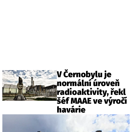
V Černobylu je
normální úroveň
radioaktivity, řekl
šéf MAAE ve výročí
havárie