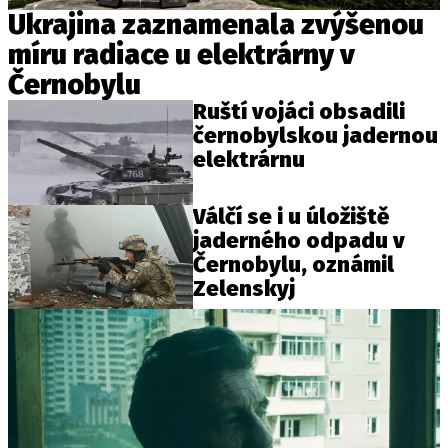
Ukrajina zaznamenala zvýšenou
míru radiace u elektrárny v
Černobylu
Ruští vojáci obsadili
černobylskou jadernou
elektrárnu
Válčí se i u úložiště
jaderného odpadu v
Černobylu, oznámil
Zelenskyj