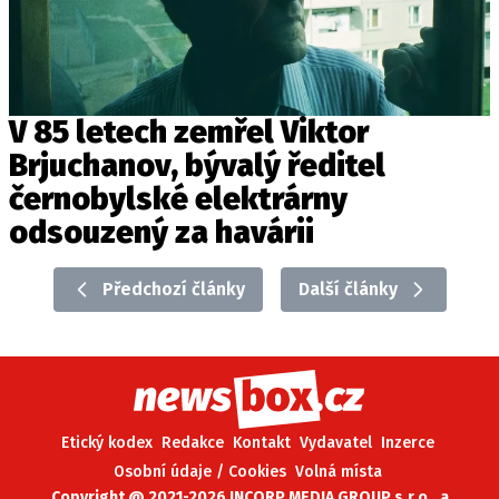
V 85 letech zemřel Viktor
Brjuchanov, bývalý ředitel
černobylské elektrárny
odsouzený za havárii
Předchozí články
Další články
Etický kodex
Redakce
Kontakt
Vydavatel
Inzerce
Osobní údaje / Cookies
Volná místa
Copyright @ 2021-2026 INCORP MEDIA GROUP s.r.o., a