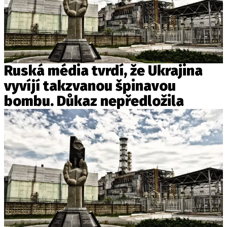
Ruská média tvrdí, že Ukrajina
vyvíjí takzvanou špinavou
bombu. Důkaz nepředložila