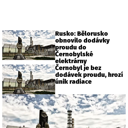
Rusko: Bělorusko
obnovilo dodávky
proudu do
Černobylské
elektrárny
Černobyl je bez
dodávek proudu, hrozí
únik radiace