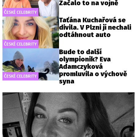
Začalo to na vojně
ČESKÉ CELEBRITY
Taťána Kuchařová se
divila. V Plzni jí nechali
odtáhnout auto
ČESKÉ CELEBRITY
Bude to další
olympionik? Eva
Adamczyková
promluvila o výchově
ČESKÉ CELEBRITY
syna