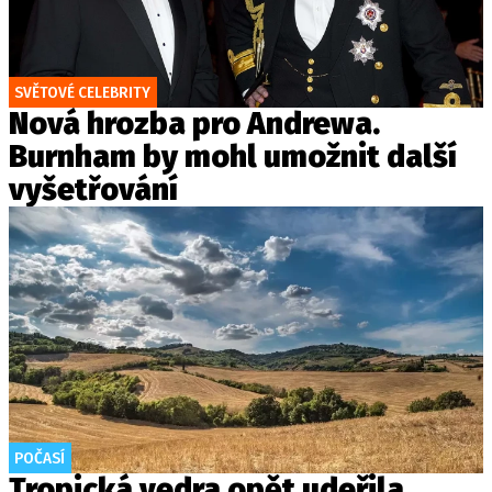
SVĚTOVÉ CELEBRITY
Nová hrozba pro Andrewa.
Burnham by mohl umožnit další
vyšetřování
POČASÍ
Tropická vedra opět udeřila.