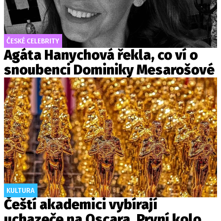
ČESKÉ CELEBRITY
Agáta Hanychová řekla, co ví o
snoubenci Dominiky Mesarošové
KULTURA
Čeští akademici vybírají
uchazeče na Oscara. První kolo