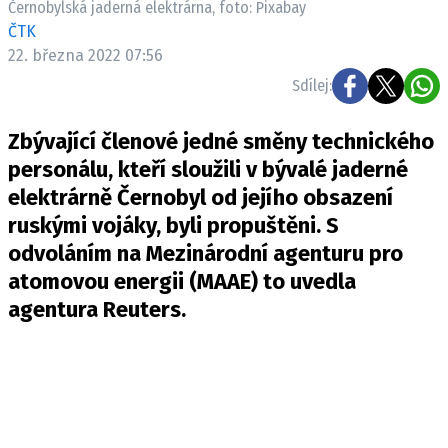
Černobylská jaderná elektrárna, foto: Pixabay
Pošlete e-mail na newsbox.cz
ČTK
22. března 2022 07:56
ETICKÝ KODEX
Sdílej:
REDAKCE
Zbývající členové jedné směny technického
KONTAKT
personálu, kteří sloužili v bývalé jaderné
VYDAVATEL
elektrárně Černobyl od jejího obsazení
INZERCE
ruskými vojáky, byli propuštěni. S
OSOBNÍ ÚDAJE / COOKIES
odvoláním na Mezinárodní agenturu pro
VOLNÁ MÍSTA
atomovou energii (MAAE) to uvedla
agentura Reuters.
Provozovatelem serveru newsbox.cz je
INCORP MEDIA GROUP s.r.o., IČ: 118 23 054