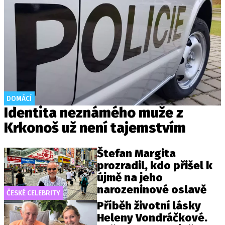
DOMÁCÍ
Identita neznámého muže z
Krkonoš už není tajemstvím
Štefan Margita
prozradil, kdo přišel k
újmě na jeho
narozeninové oslavě
ČESKÉ CELEBRITY
Příběh životní lásky
Heleny Vondráčkové.