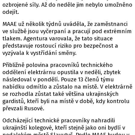
ozbrojené síly. Až do neděle jim nebylo umožněno
odejít.
MAAE už několik týdnů uváděla, že zaměstnanci
ve službě jsou vyčerpaní a pracují pod extrémním
tlakem. Agentura varovala, že tato situace
představuje rostoucí riziko pro bezpečnost a
vyzývala k vystřídání směny.
Přibližně polovina pracovníků technického
oddělení elektrárnu opustila v neděli, zbytek
následoval v pondělí. Pouze 13 členů týmu
nabídku odmítlo a zůstalo na místě. V elektrárně
se rozhodla zůstat také většina ukrajinských
gardistů, kteří byli na místě v době, kdy kontrolu
převzali Rusové.
Odcházející technické pracovníky nahradili
ukrajinští kolegové, kteří stejně jako oni bydlí v
nedalekém městě Slavutyč. Podle MAAE budou v