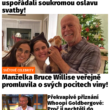
uspořádali soukromou oslavu
svatby!
SVĚTOVÉ CELEBRITY
Manželka Bruce Willise veřejně
promluvila o svých pocitech viny!
Překvapivé přiznání
Whoopi Goldbergové:
Proč ji nechtěli do