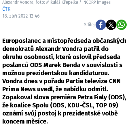
Alexandr Vondra, foto: Mikuláš Křepelka / INCORP images
Pošlete e-mail na newsbox.cz
ČTK
18. září 2022 12:46
ETICKÝ KODEX
Sdílej:
REDAKCE
Europoslanec a místopředseda občanských
KONTAKT
demokratů Alexandr Vondra patřil do
VYDAVATEL
okruhu osobností, které oslovil předseda
INZERCE
poslanců ODS Marek Benda v souvislosti s
OSOBNÍ ÚDAJE / COOKIES
možnou prezidentskou kandidaturou.
VOLNÁ MÍSTA
Vondra dnes v pořadu Partie televize CNN
Prima News uvedl, že nabídku odmítl.
Zopakoval slova premiéra Petra Fialy (ODS),
že koalice Spolu (ODS, KDU-ČSL, TOP 09)
Provozovatelem serveru newsbox.cz je
oznámí svůj postoj k prezidentské volbě
INCORP MEDIA GROUP s.r.o., IČ: 118 23 054
koncem měsíce.