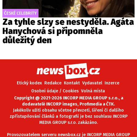
ČESKÉ CELEBRITY
Za tyhle slzy se nestyděla. Agáta
Hanychová si připomněla
důležitý den
Etický kodex
Redakce
Kontakt
Vydavatel
Inzerce
Osobní údaje / Cookies
Volná místa
Copyright @ 2021-2026 INCORP MEDIA GROUP s.r.o., a
dodavatelé INCORP images, Profimedia a ČTK.
Jakékoliv užití obsahu včetne převzetí, šíření či dalšího
zpřístupňování článků a fotografií je bez souhlasu INCORP
MEDIA GROUP s.r.o. zakázáno.
Provozovatelem serveru newsbox.cz je INCORP MEDIA GROUP