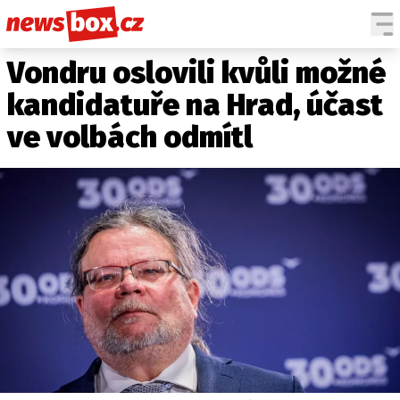
Vondru oslovili kvůli možné
DOMÁCÍ
ČESKÉ CELEBRITY
ZAHRANIČÍ
SVĚTOVÉ CELEBRITY
kandidatuře na Hrad, účast
POČASÍ
ve volbách odmítl
KRIMI
EKONOMIKA
KULTURA
SPOLEČNOST
SPORT
SLEDUJTE NÁS NA
|
Máte příběh, fotku nebo video?