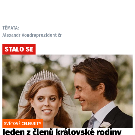
TÉMATA:
Alexandr Vondra
prezident čr
STALO SE
SVĚTOVÉ CELEBRITY
Jeden z členů královské rodiny