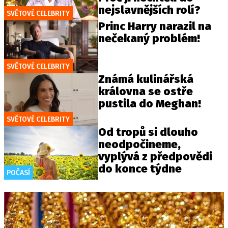
nejslavnějších rolí?
SVĚTOVÉ CELEBRITY
Princ Harry narazil na
nečekaný problém!
SVĚTOVÉ CELEBRITY
Známá kulinářská
královna se ostře
pustila do Meghan!
SVĚTOVÉ CELEBRITY
Od tropů si dlouho
neodpočineme,
vyplývá z předpovědi
do konce týdne
POČASÍ