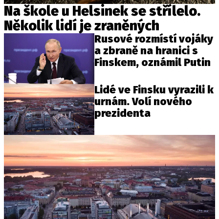
Na škole u Helsinek se střílelo.
Několik lidí je zraněných
Rusové rozmístí vojáky
a zbraně na hranici s
Finskem, oznámil Putin
Lidé ve Finsku vyrazili k
urnám. Volí nového
prezidenta