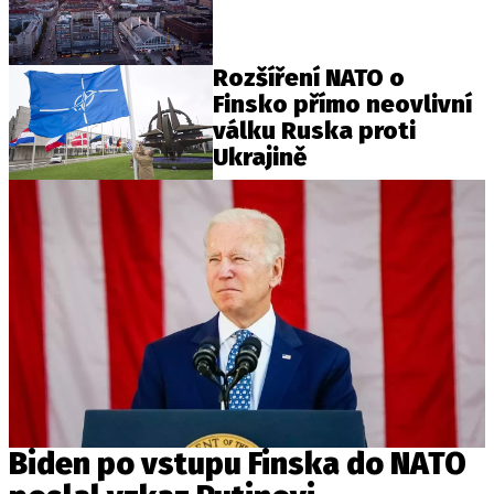
Rozšíření NATO o
Finsko přímo neovlivní
válku Ruska proti
Ukrajině
Biden po vstupu Finska do NATO