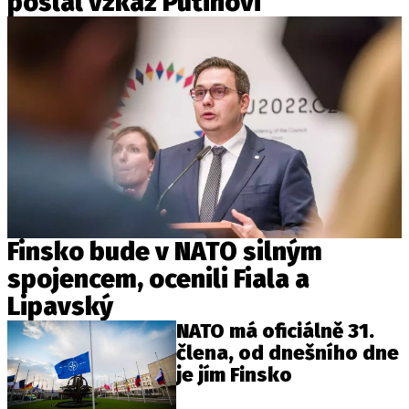
poslal vzkaz Putinovi
Finsko bude v NATO silným
spojencem, ocenili Fiala a
Lipavský
NATO má oficiálně 31.
člena, od dnešního dne
je jím Finsko