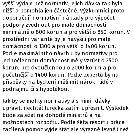
vyšší výdaje než normativ, jejich dávka tak byla
nižší a pomohla jen částečně. Výzkumníci proto
doporučují normativní náklady pro výpočet
podpory zvednout pro malé domácnosti
minimálně o 800 korun a pro větší o 850 korun. V
prostřední variantě by je navýšili pro malé
domácnosti o 1300 a pro větší o 1400 korun.
Podle maximálního návrhu by normativy pro
jednočlennou domácnost měly vzrůst o 2500
korun, pro dvoučlennou o 2000 korun a pro
početnější o 1400 korun. Podle expertů by na
příspěvky na bydlení měli mít nárok i lidé v
podnájmu či s hypotékou.
Jak by se mohly normativy a s nimi i dávky
upravit, nechtěl Jurečka zatím upřesnit. Výsledek
bude záležet na dohodě ministrů a na
možnostech rozpočtu. Podle šéfa resortu práce
zacílená pomoc vyjde stát ale výrazně levněji než