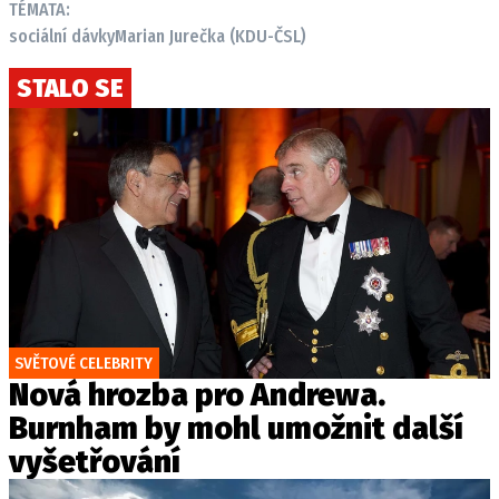
TÉMATA:
sociální dávky
Marian Jurečka (KDU-ČSL)
STALO SE
SVĚTOVÉ CELEBRITY
Nová hrozba pro Andrewa.
Burnham by mohl umožnit další
vyšetřování