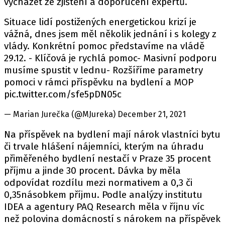
vycházet ze zjištění a doporučení expertů.
Situace lidí postižených energetickou krizí je
vážná, dnes jsem měl několik jednání i s kolegy z
vlády. Konkrétní pomoc představíme na vládě
29.12. - Klíčová je rychlá pomoc- Masivní podporu
musíme spustit v lednu- Rozšíříme parametry
pomoci v rámci příspěvku na bydlení a MOP
pic.twitter.com/sfe5pDN05c
— Marian Jurečka (@MJureka) December 21, 2021
Na příspěvek na bydlení mají nárok vlastníci bytu
či trvale hlášení nájemníci, kterým na úhradu
přiměřeného bydlení nestačí v Praze 35 procent
příjmu a jinde 30 procent. Dávka by měla
odpovídat rozdílu mezi normativem a 0,3 či
0,35násobkem příjmu. Podle analýzy institutu
IDEA a agentury PAQ Research měla v říjnu víc
než polovina domácností s nárokem na příspěvek