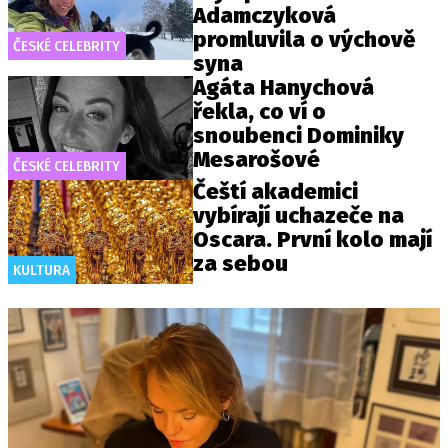
Adamczyková
promluvila o výchově
ČESKÉ CELEBRITY
syna
Agáta Hanychová
řekla, co ví o
snoubenci Dominiky
Mesarošové
ČESKÉ CELEBRITY
Čeští akademici
vybírají uchazeče na
Oscara. První kolo mají
za sebou
KULTURA