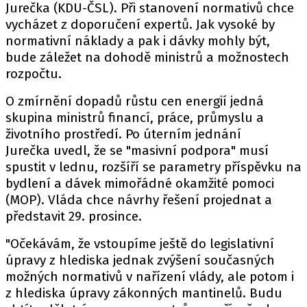
Jurečka (KDU-ČSL). Při stanovení normativů chce
vycházet z doporučení expertů. Jak vysoké by
normativní náklady a pak i dávky mohly být,
bude záležet na dohodě ministrů a možnostech
rozpočtu.
O zmírnění dopadů růstu cen energií jedná
skupina ministrů financí, práce, průmyslu a
životního prostředí. Po úterním jednání
Jurečka uvedl, že se "masivní podpora" musí
spustit v lednu, rozšíří se parametry příspěvku na
bydlení a dávek mimořádné okamžité pomoci
(MOP). Vláda chce návrhy řešení projednat a
představit 29. prosince.
"Očekávám, že vstoupíme ještě do legislativní
úpravy z hlediska jednak zvýšení současných
možných normativů v nařízení vlády, ale potom i
z hlediska úpravy zákonných mantinelů. Budu