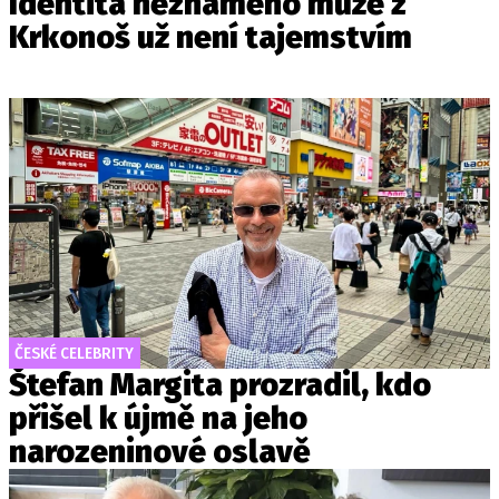
Identita neznámého muže z
Krkonoš už není tajemstvím
ČESKÉ CELEBRITY
Štefan Margita prozradil, kdo
přišel k újmě na jeho
narozeninové oslavě