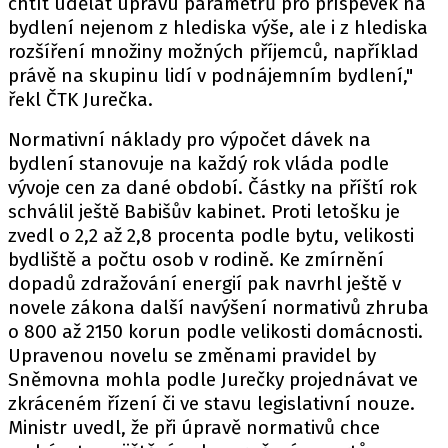
chtít udělat úpravu parametrů pro příspěvek na
bydlení nejenom z hlediska výše, ale i z hlediska
rozšíření množiny možných příjemců, například
právě na skupinu lidí v podnájemním bydlení,"
řekl ČTK Jurečka.
Normativní náklady pro výpočet dávek na
bydlení stanovuje na každý rok vláda podle
vývoje cen za dané období. Částky na příští rok
schválil ještě Babišův kabinet. Proti letošku je
zvedl o 2,2 až 2,8 procenta podle bytu, velikosti
bydliště a počtu osob v rodině. Ke zmírnění
dopadů zdražování energií pak navrhl ještě v
novele zákona další navýšení normativů zhruba
o 800 až 2150 korun podle velikosti domácnosti.
Upravenou novelu se změnami pravidel by
Sněmovna mohla podle Jurečky projednávat ve
zkráceném řízení či ve stavu legislativní nouze.
Ministr uvedl, že při úpravě normativů chce