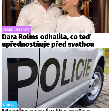
ČESKÉ CELEBRITY
Dara Rolins odhalila, co teď
upřednostňuje před svatbou
DOMÁCÍ