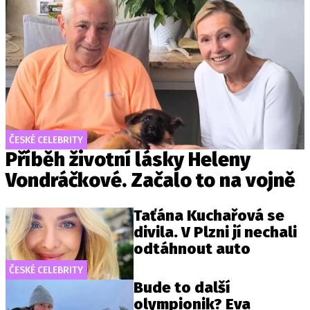
ČESKÉ CELEBRITY
Příběh životní lásky Heleny
Vondráčkové. Začalo to na vojně
Taťána Kuchařová se
divila. V Plzni jí nechali
odtáhnout auto
ČESKÉ CELEBRITY
Bude to další
olympionik? Eva