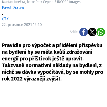
Marian Jurečka, foto: Petr Čepela / INCORP images
Pošlete e-mail na newsbox.cz
Pavel Dratva
,
ETICKÝ KODEX
ČTK
22. prosince 2021 16:40
REDAKCE
Sdílej:
KONTAKT
VYDAVATEL
Pravidla pro výpočet a přidělení příspěvku
INZERCE
na bydlení by se měla kvůli zdražování
OSOBNÍ ÚDAJE / COOKIES
energií pro příští rok ještě upravit.
VOLNÁ MÍSTA
Takzvané normativní náklady na bydlení, z
nichž se dávka vypočítává, by se mohly pro
rok 2022 výrazněji zvýšit.
Provozovatelem serveru newsbox.cz je
INCORP MEDIA GROUP s.r.o., IČ: 118 23 054