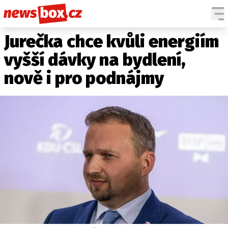
Jurečka chce kvůli energiím
DOMÁCÍ
ČESKÉ CELEBRITY
ZAHRANIČÍ
SVĚTOVÉ CELEBRITY
vyšší dávky na bydlení,
POČASÍ
nově i pro podnájmy
KRIMI
EKONOMIKA
KULTURA
SPOLEČNOST
SPORT
SLEDUJTE NÁS NA
|
Máte příběh, fotku nebo video?