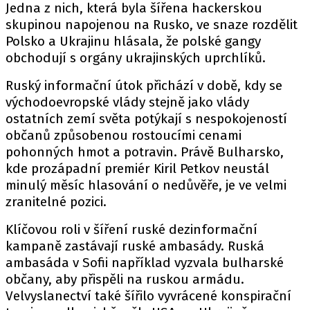
Jedna z nich, která byla šířena hackerskou
skupinou napojenou na Rusko, ve snaze rozdělit
Polsko a Ukrajinu hlásala, že polské gangy
obchodují s orgány ukrajinských uprchlíků.
Ruský informační útok přichází v době, kdy se
východoevropské vlády stejně jako vlády
ostatních zemí světa potýkají s nespokojeností
občanů způsobenou rostoucími cenami
pohonných hmot a potravin. Právě Bulharsko,
kde prozápadní premiér Kiril Petkov neustál
minulý měsíc hlasování o nedůvěře, je ve velmi
zranitelné pozici.
Klíčovou roli v šíření ruské dezinformační
kampaně zastávají ruské ambasády. Ruská
ambasáda v Sofii například vyzvala bulharské
občany, aby přispěli na ruskou armádu.
Velvyslanectví také šířilo vyvrácené konspirační