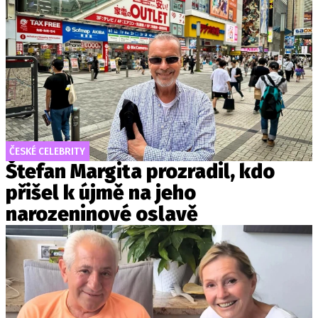
ČESKÉ CELEBRITY
Štefan Margita prozradil, kdo
přišel k újmě na jeho
narozeninové oslavě