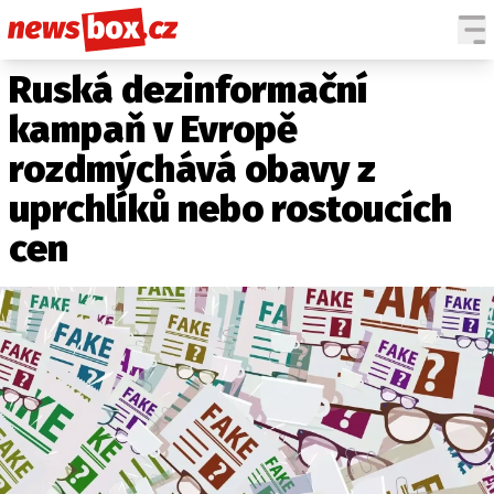
Ruská dezinformační
DOMÁCÍ
ČESKÉ CELEBRITY
ZAHRANIČÍ
SVĚTOVÉ CELEBRITY
kampaň v Evropě
POČASÍ
rozdmýchává obavy z
KRIMI
uprchlíků nebo rostoucích
EKONOMIKA
cen
KULTURA
SPOLEČNOST
SPORT
SLEDUJTE NÁS NA
|
Máte příběh, fotku nebo video?