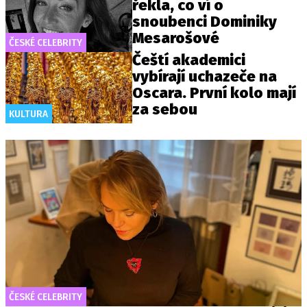
řekla, co ví o
snoubenci Dominiky
Mesarošové
ČESKÉ CELEBRITY
Čeští akademici
vybírají uchazeče na
Oscara. První kolo mají
za sebou
KULTURA
ČESKÉ CELEBRITY