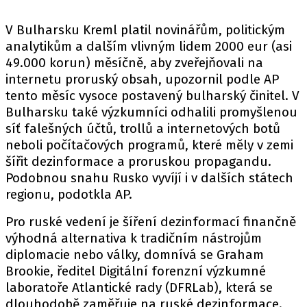
V Bulharsku Kreml platil novinářům, politickým
analytikům a dalším vlivným lidem 2000 eur (asi
49.000 korun) měsíčně, aby zveřejňovali na
internetu proruský obsah, upozornil podle AP
tento měsíc vysoce postavený bulharský činitel. V
Bulharsku také výzkumníci odhalili promyšlenou
síť falešných účtů, trollů a internetových botů
neboli počítačových programů, které měly v zemi
šířit dezinformace a proruskou propagandu.
Podobnou snahu Rusko vyvíjí i v dalších státech
regionu, podotkla AP.
Pro ruské vedení je šíření dezinformací finančně
výhodná alternativa k tradičním nástrojům
diplomacie nebo války, domnívá se Graham
Brookie, ředitel Digitální forenzní výzkumné
laboratoře Atlantické rady (DFRLab), která se
dlouhodobě zaměřuje na ruské dezinformace.