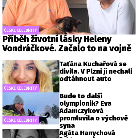
ČESKÉ CELEBRITY
Příběh životní lásky Heleny
Vondráčkové. Začalo to na vojně
Taťána Kuchařová se
divila. V Plzni jí nechali
odtáhnout auto
ČESKÉ CELEBRITY
Bude to další
olympionik? Eva
Adamczyková
promluvila o výchově
ČESKÉ CELEBRITY
syna
Agáta Hanychová