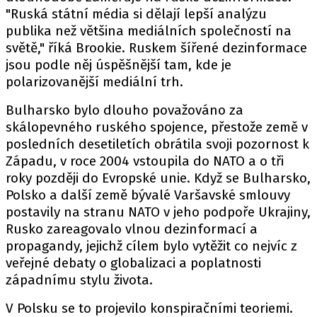
"Ruská státní média si dělají lepší analýzu
publika než většina mediálních společností na
světě," říká Brookie. Ruskem šířené dezinformace
jsou podle něj úspěšnější tam, kde je
polarizovanější mediální trh.
Bulharsko bylo dlouho považováno za
skálopevného ruského spojence, přestože země v
posledních desetiletích obrátila svoji pozornost k
Západu, v roce 2004 vstoupila do NATO a o tři
roky později do Evropské unie. Když se Bulharsko,
Polsko a další země bývalé Varšavské smlouvy
postavily na stranu NATO v jeho podpoře Ukrajiny,
Rusko zareagovalo vlnou dezinformací a
propagandy, jejichž cílem bylo vytěžit co nejvíc z
veřejné debaty o globalizaci a poplatnosti
západnímu stylu života.
V Polsku se to projevilo konspiračními teoriemi.