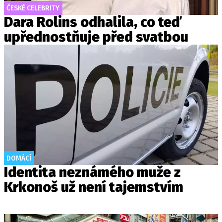
ČESKÉ CELEBRITY
Dara Rolins odhalila, co teď
upřednostňuje před svatbou
DOMÁCÍ
Identita neznámého muže z
Krkonoš už není tajemstvím