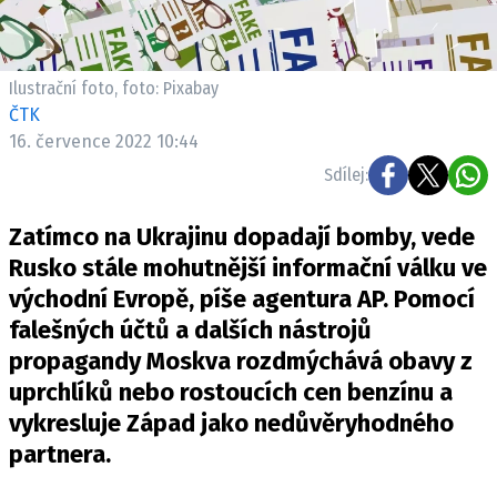
Pošlete e-mail na newsbox.cz
ETICKÝ KODEX
Ilustrační foto, foto: Pixabay
ČTK
REDAKCE
16. července 2022 10:44
KONTAKT
Sdílej:
VYDAVATEL
INZERCE
Zatímco na Ukrajinu dopadají bomby, vede
OSOBNÍ ÚDAJE / COOKIES
Rusko stále mohutnější informační válku ve
VOLNÁ MÍSTA
východní Evropě, píše agentura AP. Pomocí
falešných účtů a dalších nástrojů
propagandy Moskva rozdmýchává obavy z
uprchlíků nebo rostoucích cen benzínu a
Provozovatelem serveru newsbox.cz je
vykresluje Západ jako nedůvěryhodného
INCORP MEDIA GROUP s.r.o., IČ: 118 23 054
partnera.