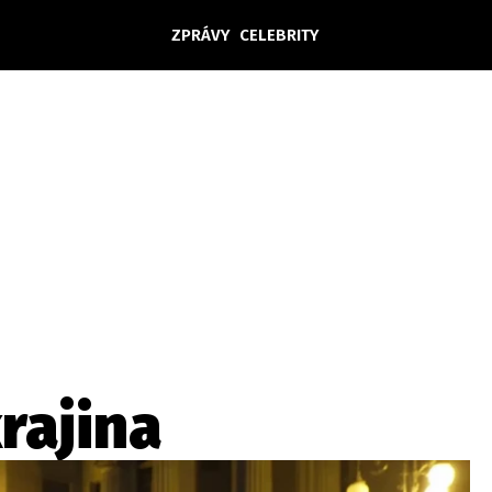
ZPRÁVY
CELEBRITY
Domácí
České celebrity
Zahraničí
Světové celebrity
Počasí
Krimi
Ekonomika
Kultura
Společnost
Sport
rajina
takt
Vydavatel
Inzerce
Osobní údaje / Cookies
Volná míst