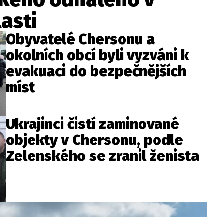
asti
Obyvatelé Chersonu a
okolních obcí byli vyzváni k
evakuaci do bezpečnějších
míst
Ukrajinci čistí zaminované
objekty v Chersonu, podle
Zelenského se zranil ženista