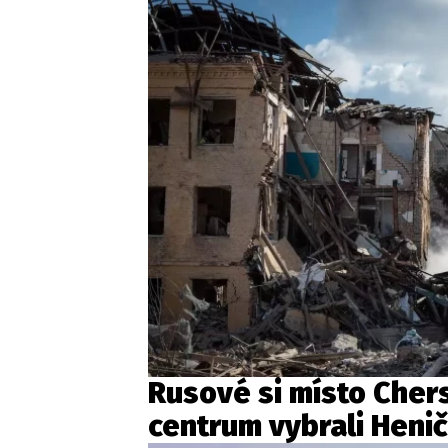
Rusové si místo Cher
centrum vybrali Heni