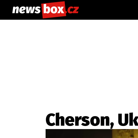
Cherson, Uk
Etický kodex
Redakce
Kon