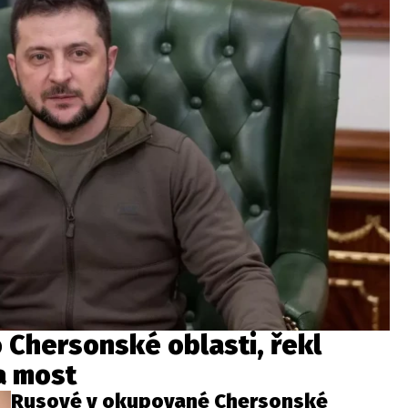
o Chersonské oblasti, řekl
a most
Rusové v okupované Chersonské