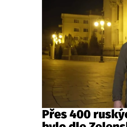
Provozovatelem serveru ne
Zaznamenali jste udál
Přes 400 ruský
bylo dle Zelen