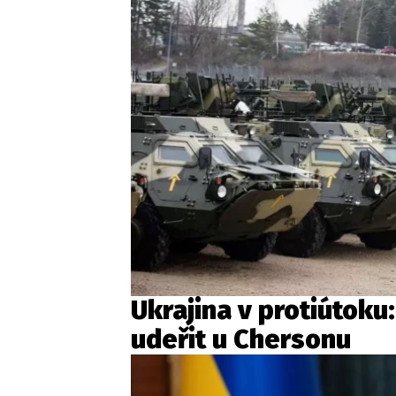
Ukrajina v protiútoku
udeřit u Chersonu