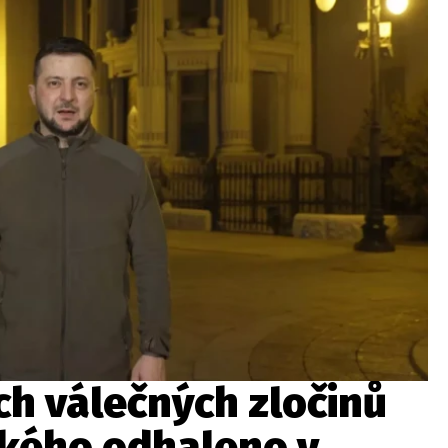
wsbox.cz je INCORP MEDIA GROUP s.r.o., IČ: 118 23 054
ost? Máte pro nás důležitou zprávu, příb
Pošlete nám mail na:
redakce@newsbox.cz
Nejlepší z vás odměníme
ch válečných zločinů
ského odhaleno v