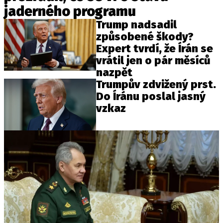
jaderného programu
Trump nadsadil
způsobené škody?
Expert tvrdí, že Írán se
vrátil jen o pár měsíců
nazpět
Trumpův zdvižený prst.
Do Íránu poslal jasný
vzkaz