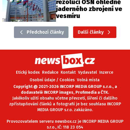
rezoluci OSN ohledně
jaderného zbrojení ve
vesmíru
Předchozí články
Další články
Etický kodex
Redakce
Kontakt
Vydavatel
Inzerce
Osobní údaje / Cookies
Volná místa
Copyright @ 2021-2026 INCORP MEDIA GROUP s.r.o., a
dodavatelé INCORP images, Profimedia a ČTK.
Jakékoliv užití obsahu včetne převzetí, šíření či dalšího
zpřístupňování článků a fotografií je bez souhlasu INCORP
MEDIA GROUP s.r.o. zakázáno.
Provozovatelem serveru newsbox.cz je INCORP MEDIA GROUP
s.r.o., IČ: 118 23 054