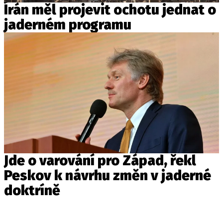
Írán měl projevit ochotu jednat o
jaderném programu
Jde o varování pro Západ, řekl
Peskov k návrhu změn v jaderné
doktríně