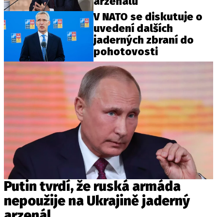
arzenálu
V NATO se diskutuje o
uvedení dalších
jaderných zbraní do
pohotovosti
Putin tvrdí, že ruská armáda
nepoužije na Ukrajině jaderný
arzenál