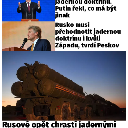
jadernou doktrínu.
Putin řekl, co má být
jinak
Rusko musí
přehodnotit jadernou
doktrínu i kvůli
Západu, tvrdí Peskov
Rusové opět chrastí jadernými